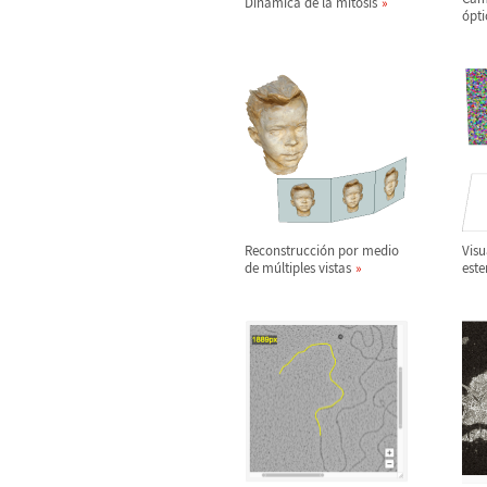
Din
á
mica de la mitosis
ó
pt
Reconstrucci
ó
n por medio
Visu
de m
ú
ltiples vistas
est