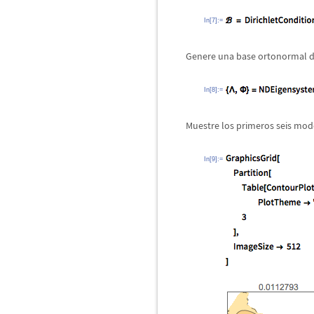
In[7]:=
Genere una base ortonormal d
In[8]:=
Muestre los primeros seis modo
In[9]:=