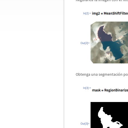
In[2]:=
Out[2]=
Obtenga una segmentaci
ó
n po
In[3]:=
Out[3]=