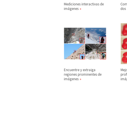
Mediciones interactivas de
Com
im
á
genes
dos
Encuentre y extraiga
Mejo
regiones prominentes de
pro
im
á
genes
im
á