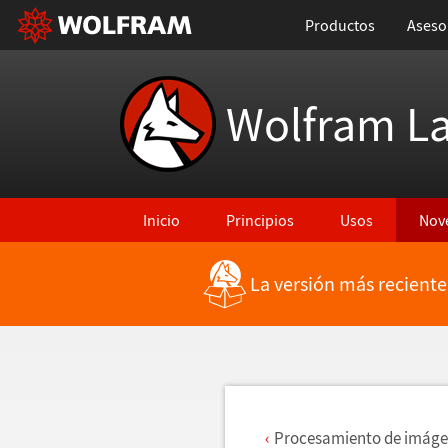
Productos
Aseso
Wolfram L
Inicio
Principios
Usos
Nov
La versión más reciente
Regresar a Características más recientes
Procesamiento de im
á
ge