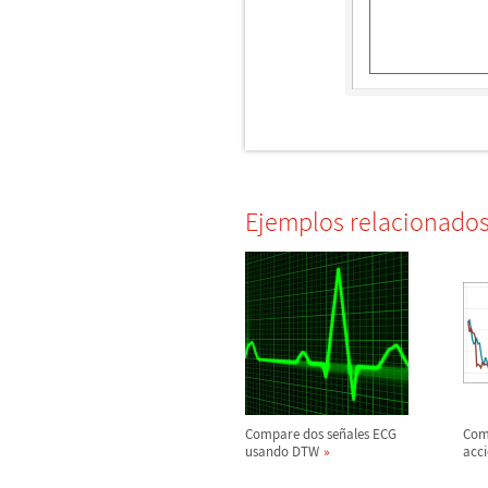
Ejemplos relacionado
Compare dos se
ñ
ales ECG
Comp
usando DTW
acc