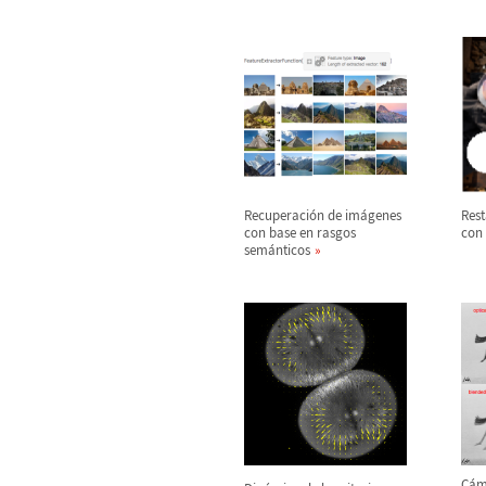
Recuperaci
ó
n de im
á
genes
Rest
con base en rasgos
con 
sem
á
nticos
C
á
m