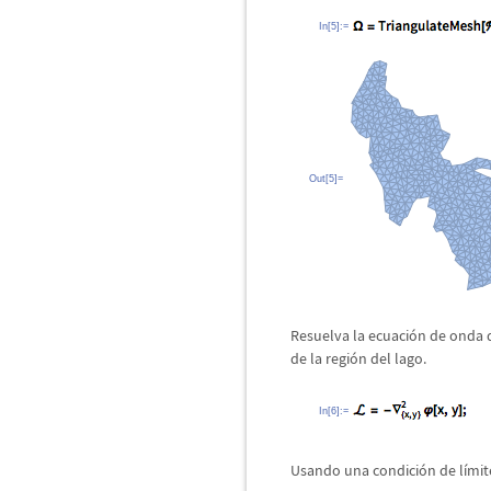
In[5]:=
Out[5]=
Resuelva la ecuaci
ó
n de onda d
de la regi
ó
n del lago.
In[6]:=
Usando una condici
ó
n de l
í
mit