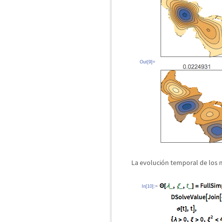
Out[9]=
La evoluci
ó
n temporal de los 
In[10]:=