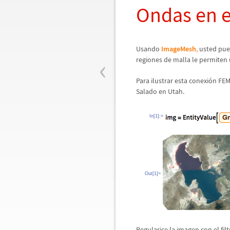
Ondas en e
Usando
ImageMesh
,
usted pue
‹
regiones de malla le permiten 
Para ilustrar esta conexi
ó
n FEM
Salado en Utah.
In[1]:=
Out[1]=
Regularice la imagen con el fi