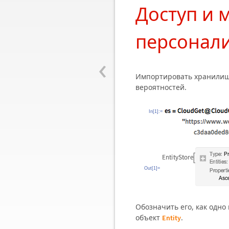
Доступ и
персонал
‹
Импортировать хранилищ
вероятностей.
In[1]:=
Out[1]=
Обозначить его, как одн
объект
.
Entity