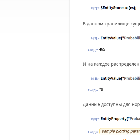
In[2]:=
В данном хранилище суще
In[3]:=
Out[3]=
И на каждое распределени
In[4]:=
Out[4]=
Данные доступны для нор
In[5]:=
Out[5]=