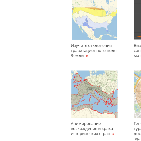
Изучите отклонения
Виз
гравитационного поля
соп
Земли
ма
Анимирование
Ген
восхождения и краха
тур
исторических стран
до
зд