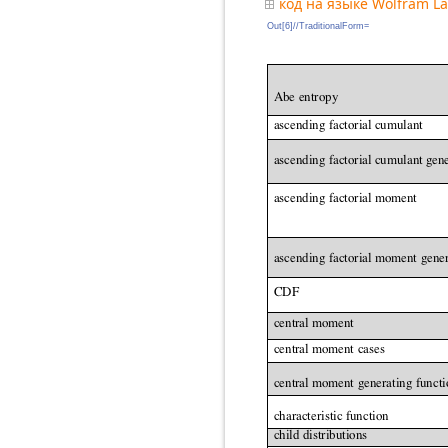
код на языке Wolfram L
Out[6]//TraditionalForm=