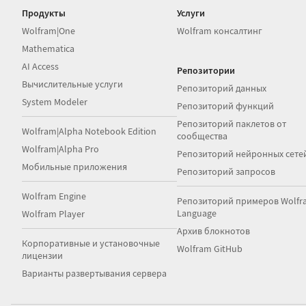
Продукты
Услуги
Wolfram|One
Wolfram консалтинг
Mathematica
AI Access
Репозитории
Вычислительные услуги
Репозиторий данных
System Modeler
Репозиторий функций
Репозиторий паклетов от
Wolfram|Alpha Notebook Edition
сообщества
Wolfram|Alpha Pro
Репозиторий нейронных сете
Мобильные приложения
Репозиторий запросов
Wolfram Engine
Репозиторий примеров Wolfr
Language
Wolfram Player
Архив блокнотов
Корпоративные и установочные
Wolfram GitHub
лицензии
Варианты развертывания сервера