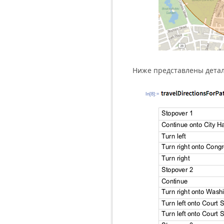
Ниже представлены детал
In[8]:=