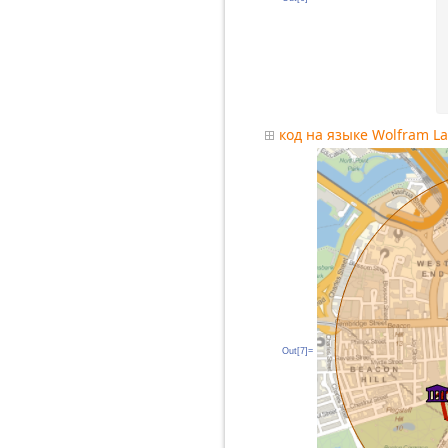
код на языке Wolfram L
Out[7]=