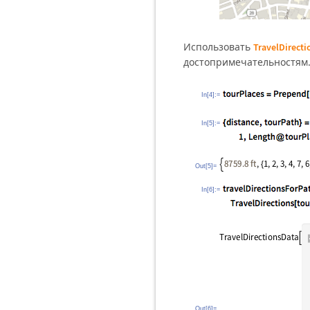
Использовать
TravelDirecti
достопримечательностям
In[4]:=
In[5]:=
Out[5]=
In[6]:=
Out[6]=