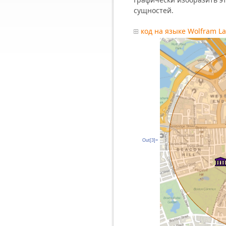
сущностей.
код на языке Wolfram L
Out[3]=