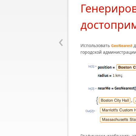
Генериров
достопри
‹
Использoвать
д
GeoNearest
городской администрации
In[1]:=
In[2]:=
Out[2]=
Графически изобразить эт