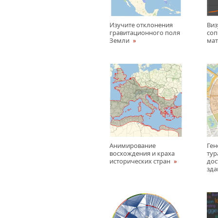
Изучите отклонения
Виз
гравитационного поля
соп
Земли
ма
Анимирование
Ген
восхождения и краха
тур
исторических стран
до
зд