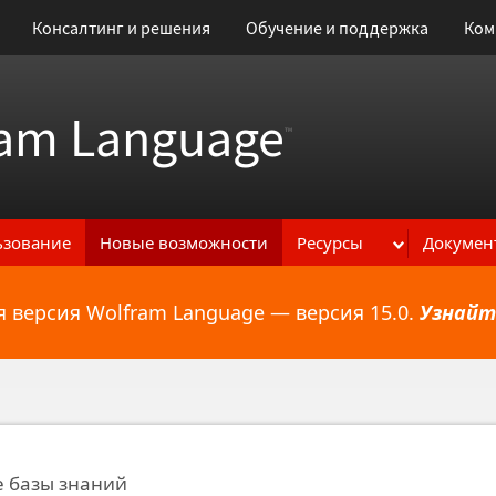
Консалтинг и решения
Обучение и поддержка
Ком
am Language
™
ьзование
Новые возможности
Ресурсы
Докумен
 версия Wolfram Language — версия 15.0.
Узнайт
ональным возможностям
 базы знаний