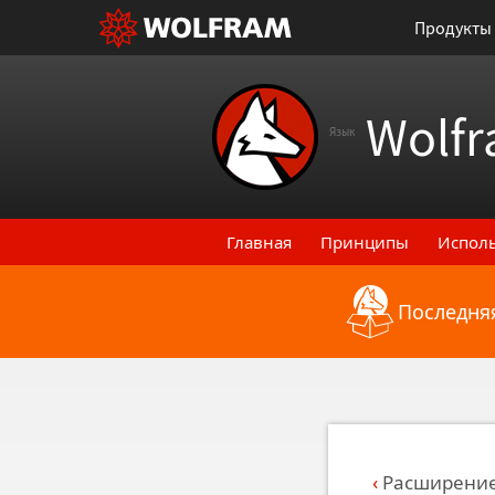
Продукты
Wolfr
Язык
Главная
Принципы
Испол
Последняя
Назад к последним функци
Расширение