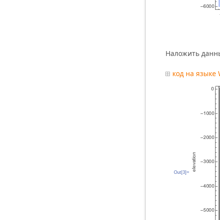
Наложить данны
код на языке
Out[3]=