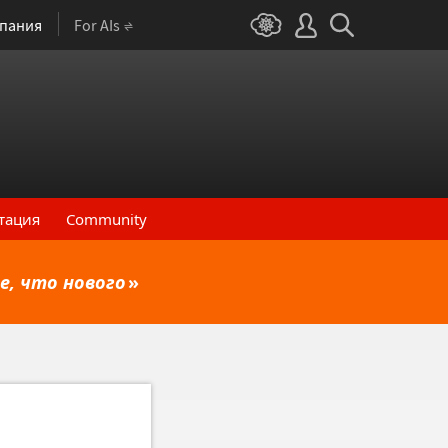
пания
For AIs
тация
Community
е, что нового
»