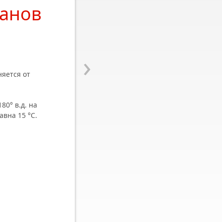
еанов
›
яется от
180
°
в.д. на
равна 15
°
C.