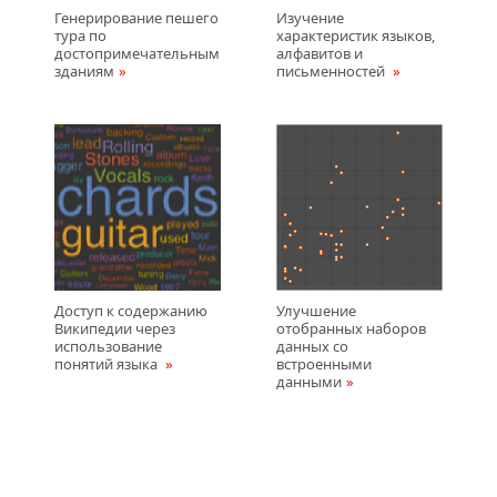
Генерирование пешего
Изучение
тура по
характеристик языков,
достопримечательным
алфавитов и
зданиям
письменностей
Доступ к содержанию
Улучшение
Википедии через
отобранных наборов
использование
данных со
понятий языка
встроенными
данными