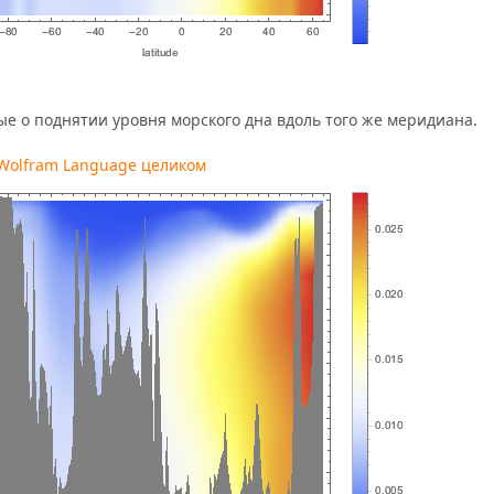
е о поднятии уровня морского дна вдоль того же меридиана.
 Wolfram Language целиком