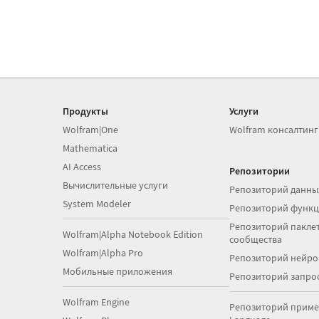
Продукты
Услуги
Wolfram|One
Wolfram консалтинг
Mathematica
AI Access
Репозитории
Вычислительные услуги
Репозиторий данны
System Modeler
Репозиторий функ
Репозиторий паклет
Wolfram|Alpha Notebook Edition
сообщества
Wolfram|Alpha Pro
Репозиторий нейро
Мобильные приложения
Репозиторий запро
Wolfram Engine
Репозиторий приме