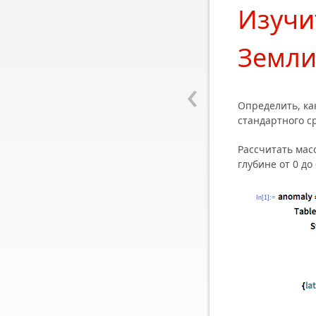
Изучи
Земл
‹
Определить, ка
стандартного ср
Рассчитать мас
глубине от 0 д
In[1]:=