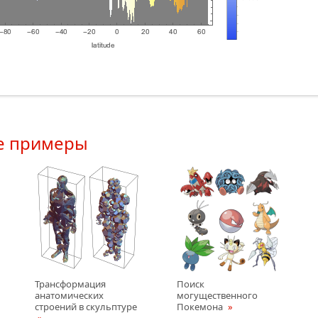
е примеры
Трансформация
Поиск
анатомических
могущественного
строений в скульптурe
Покемона