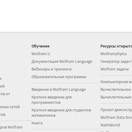
Обучение
Ресурсы открыто
Wolfram U
Wolfram|Alpha
Документация Wolfram Language
Генератор задач
Вебинары и тренинги
Wolfram задачи
Образовательные программы
х
Компьютерная м
ций
Введение в Wolfram Language
Вычислительное
ов от
Краткое введение для
Вычислительные
программистов
нных сетей
Проект демонст
Краткое введение для студентов-
сов
математиков
Wolfram Data Dr
Книги
MathWorld
ров Wolfram