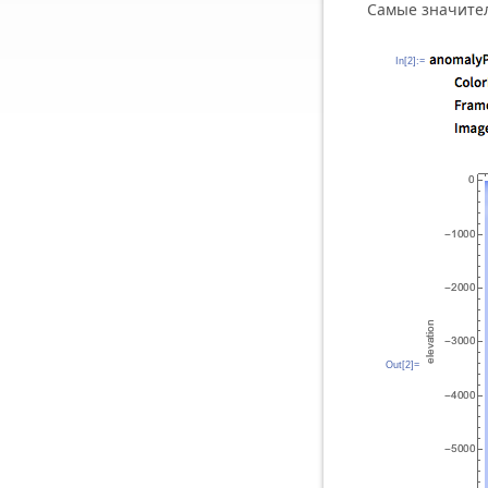
Самые значите
In[2]:=
Out[2]=