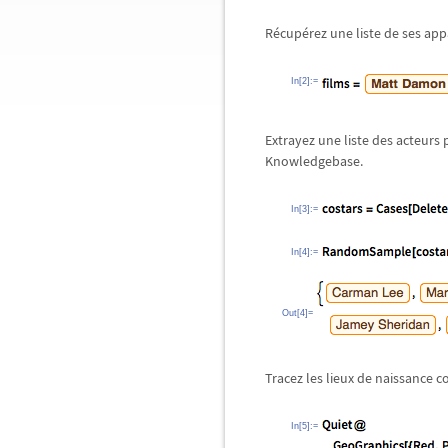
Récupérez une liste de ses ap
In[2]:=
Extrayez une liste des acteurs
Knowledgebase.
In[3]:=
In[4]:=
Out[4]=
Tracez les lieux de naissance 
In[5]:=