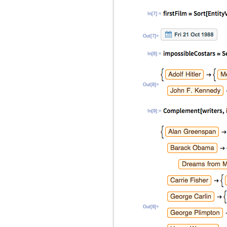
In[7]:=
Out[7]=
In[8]:=
Out[8]=
In[9]:=
Out[9]=