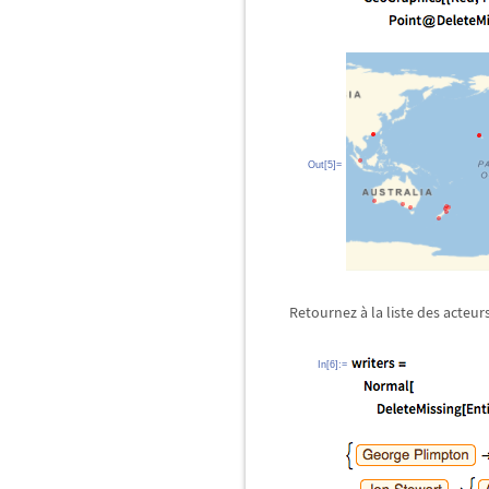
Out[5]=
Retournez à la liste des acteurs
In[6]:=