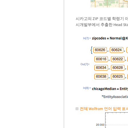
시카고의 ZIP 코드별 학령기
시개발부에서 추출한 Head St
In[7]:=
Out[7]=
In[8]:=
전체 Wolfram 언어 입력 