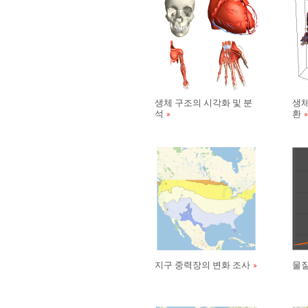
생체 구조의 시각화 및 분
생체
석
환
지구 중력장의 변화 조사
물질