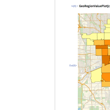
In[6]:=
Out[6]=