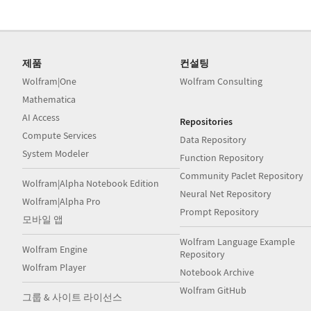
제품
컨설팅
Wolfram|One
Wolfram Consulting
Mathematica
AI Access
Repositories
Compute Services
Data Repository
System Modeler
Function Repository
Community Paclet Repository
Wolfram|Alpha Notebook Edition
Neural Net Repository
Wolfram|Alpha Pro
Prompt Repository
모바일 앱
Wolfram Language Example
Wolfram Engine
Repository
Wolfram Player
Notebook Archive
Wolfram GitHub
그룹 & 사이트 라이선스