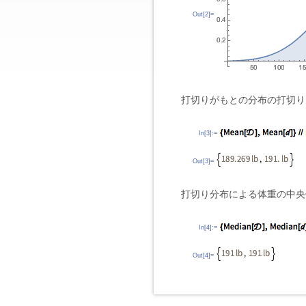
Out[2]=
打切りがもとの分布の打切り
In[3]:=
Out[3]=
打切り分布による体重の中央
In[4]:=
Out[4]=