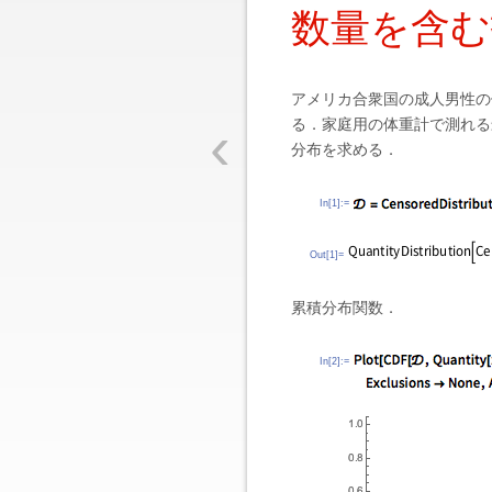
数量を含む
アメリカ合衆国の成人男性の
‹
る．家庭用の体重計で測れる
分布を求める．
In[1]:=
Out[1]=
累積分布関数．
In[2]:=