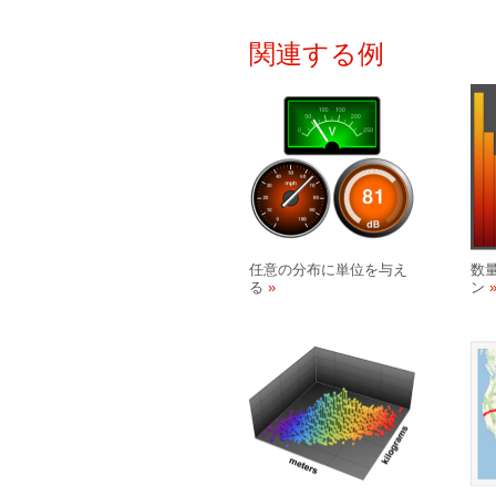
関連する例
任意の分布に単位を与え
数
る
ン