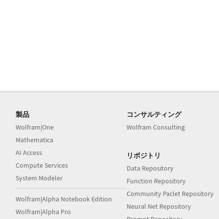
製品
コンサルティング
Wolfram|One
Wolfram Consulting
Mathematica
AI Access
リポジトリ
Compute Services
Data Repository
System Modeler
Function Repository
Community Paclet Repository
Wolfram|Alpha Notebook Edition
Neural Net Repository
Wolfram|Alpha Pro