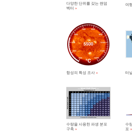
다양한 단위를 갖는 랜덤
여행
벡터
항성의 특성 조사
터
수량을 사용한 파생 분포
수량
구축
포