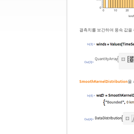
결측치를 보간하여 풍속 값을
In[3]:=
Out[3]=
SmoothKernelDistribution
을
In[4]:=
Out[4]=