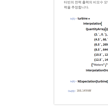
터빈의 전력 출력의 비모수 모델
력을 추정합니다.
In[5]:=
In[6]:=
Out[6]=