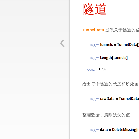
隧道
TunnelData
提供关于隧道的信
‹
In[1]:=
In[2]:=
Out[2]=
给出每个隧道的长度和所处国
In[3]:=
整理数据，清除缺失的值.
In[4]:=