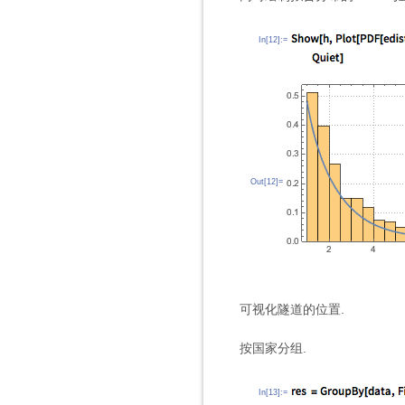
In[12]:=
Out[12]=
可视化隧道的位置.
按国家分组.
In[13]:=