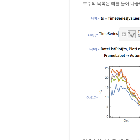
호수의 목록은 예를 들어 나중
In[9]:=
Out[9]=
In[10]:=
Out[10]=