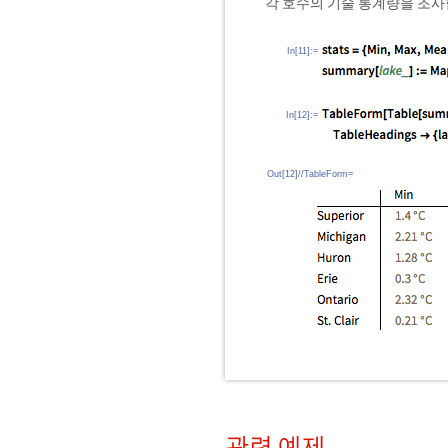
각 호수의 기술 통계량을 조사
In[11]:=
In[12]:=
Out[12]//TableForm=
관련 예제