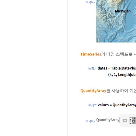
Out[6]=
TimeSeries
의 타임 스탬프로 
In[7]:=
QuantityArray
를 사용하여 기
In[8]:=
Out[8]=