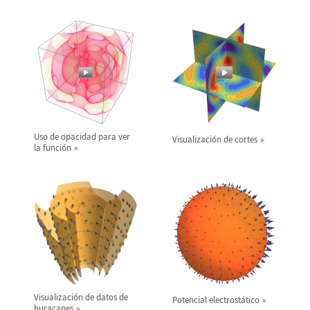
Uso de opacidad para ver
Visualizaci
ó
n de cortes
la funci
ó
n
Visualizaci
ó
n de datos de
Potencial electrost
á
tico
huracanes