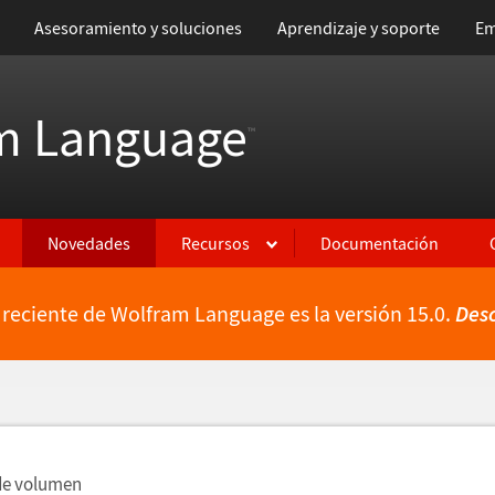
Asesoramiento y soluciones
Aprendizaje y soporte
Em
m Language
™
Novedades
Recursos
Documentación
 reciente de Wolfram Language es la versión 15.0.
Des
ientes
de volumen