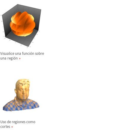
Visualice una funci
ó
n sobre
una regi
ó
n
Uso de regiones como
cortes