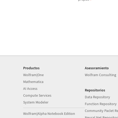
Productos
Asesoramiento
Wolfram|One
Wolfram Consulting
Mathematica
AI Access
Repositorios
Compute Services
Data Repository
System Modeler
Function Repository
Community Paclet Re
Wolfram|Alpha Notebook Edition
Neural Net Repositor