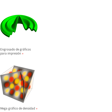
Engrosado de gr
á
ficos
para impresi
ó
n
Mega gr
á
fico de densidad