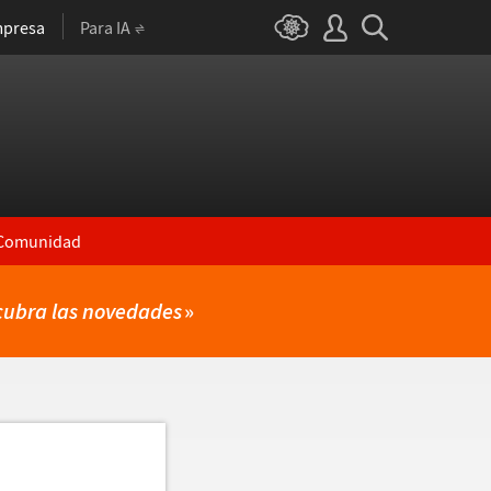
presa
Para IA
Comunidad
cubra las novedades
»