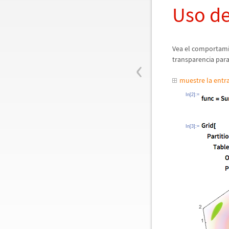
Uso de
Vea el comportamie
‹
transparencia para
muestre la ent
In[2]:=
In[3]:=