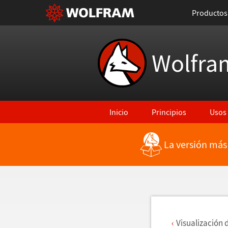
Productos
Wolfra
Inicio
Principios
Usos
La versión más
Regresar a Características más rec
Visualizaci
ó
n 