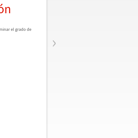
ó
n
minar el grado de
›