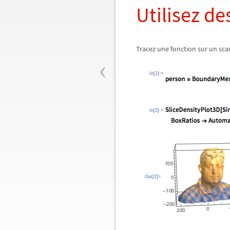
Utilisez d
Tracez une fonction sur un sca
‹
In[1]:=
In[2]:=
Out[2]=