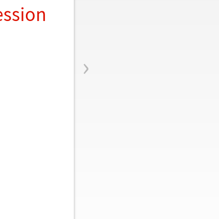
ession
›