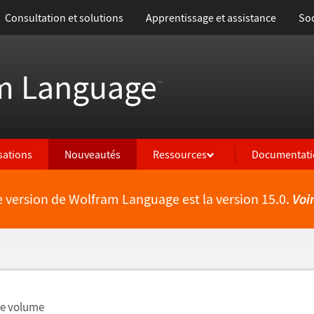
Consultation et solutions
Apprentissage et assistance
Soc
m Language
™
isations
Nouveautés
Ressources
Documentati
e version de Wolfram Language est la version 15.0.
Voi
lités
de volume