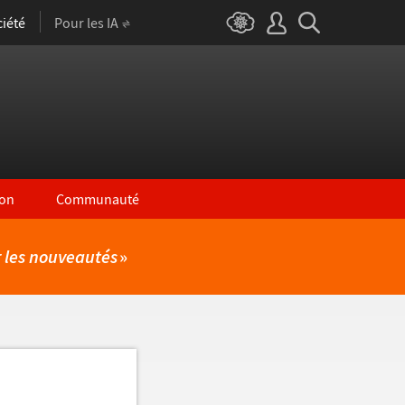
iété
Pour les IA
on
Communauté
r les nouveautés
»