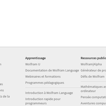
Apprentissage
Ressources publi
m
Wolfram U
Wolfram|Alpha
Documentation de Wolfram Language
Générateur de p
Webinaires et formations
Défis de Wolfram
Programmes pédagogiques
es
Mathématiques as
ons
ordinateur
Introduction à Wolfram Language
s de la
Pensée computati
Introduction rapide pour
programmeurs
Aventures comput