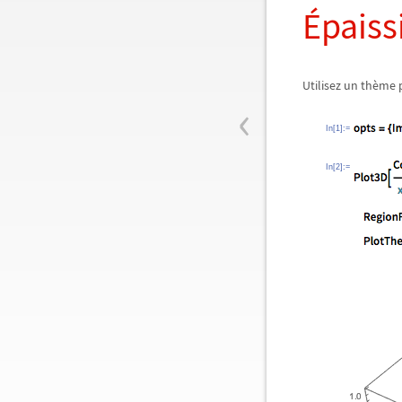
Épaiss
Utilisez un thème 
‹
In[1]:=
In[2]:=