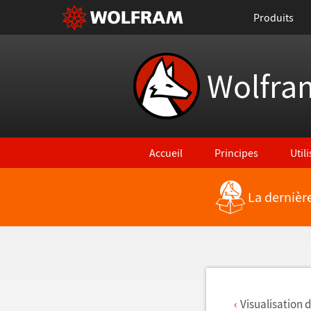
Produits
Wolfra
Accueil
Principes
Util
La dernièr
Retour vers les nouvelles fonctionna
Visualisation 