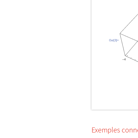
Out[3]=
Exemples conn