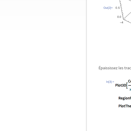
Out[2]=
Épaississez les trac
In[3]:=