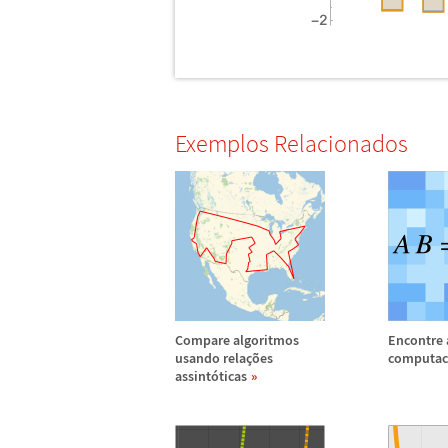
Exemplos Relacionados
Compare algoritmos
Encontre
usando rela
ç
õ
es
computac
assint
ó
ticas