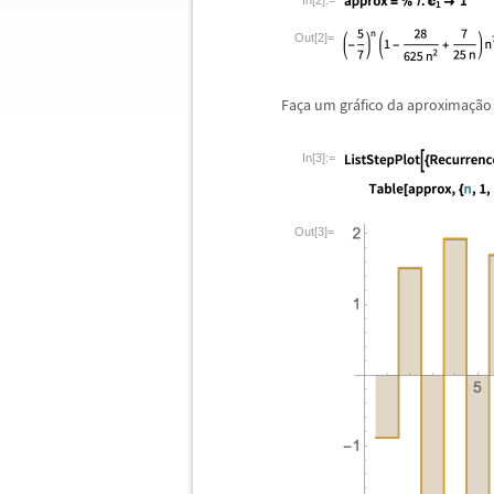
In[2]:=
Out[2]=
Fa
ç
a um gr
á
fico da aproxima
ç
ã
o
In[3]:=
Out[3]=