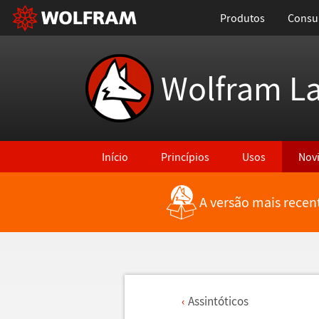
Produtos
Consul
Wolfram L
Início
Princípios
Usos
Nov
A versão mais recen
Assint
ó
ticos