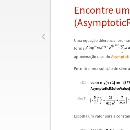
Encontre um
(Asymptotic
‹
Uma equa
ç
ã
o diferencial ordin
á
forma
aproxima
ç
ã
o usando
Asymptoti
Encontre uma solu
ç
ã
o de s
é
rie 
In[1]:=
Out[1]=
Escolha um valor para a constan