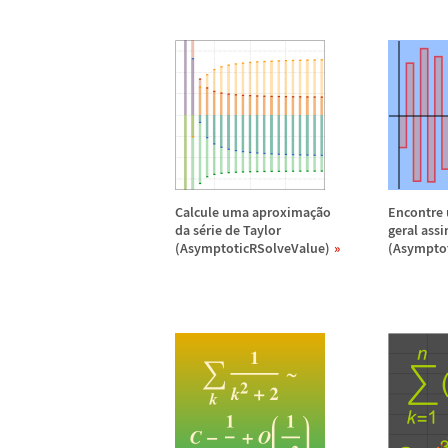
Calcule uma aproxima
ç
ã
o
Encontre
da s
é
rie de Taylor
geral assi
(AsymptoticRSolveValue)
(Asympto