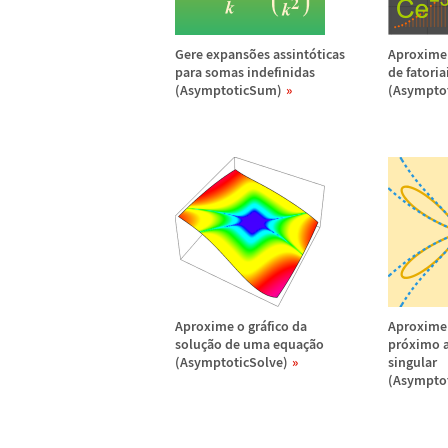
Gere expans
õ
es assint
ó
ticas
Aproxime
para somas indefinidas
de fatoria
(AsymptoticSum)
(Asympto
Aproxime o gr
á
fico da
Aproxime
solu
ç
ã
o de uma equa
ç
ã
o
pr
ó
ximo 
(AsymptoticSolve)
singular
(Asymptot