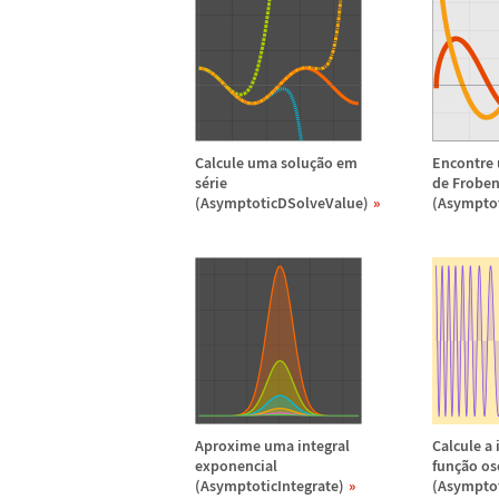
Calcule uma solu
ç
ã
o em
Encontre
s
é
rie
de Froben
(AsymptoticDSolveValue)
(Asympto
Aproxime uma integral
Calcule a
exponencial
fun
ç
ã
o os
(AsymptoticIntegrate)
(Asymptot