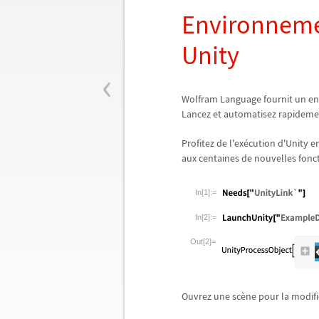
Environnemen
Unity
‹
Wolfram Language fournit un env
Lancez et automatisez rapideme
Profitez de l'ex
é
cution d'Unity en
aux centaines de nouvelles fonct
In[1]:=
In[2]:=
Out[2]=
Ouvrez une sc
è
ne pour la modifie