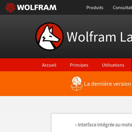
Produits
Consultat
Wolfram L
Accueil
Principes
Utilisations
La dernière version
Interface int
é
gr
é
e au mote