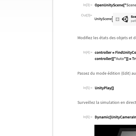
In[3]:=
Out[3]=
Modifiez les
é
tats des objets et 
In[4]:=
Passez du mode
é
dition (Edit) a
In[5]:=
Surveillez la simulation en direct
In[6]:=