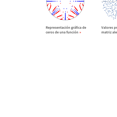
Representaci
ó
n gr
á
fica de
Valores p
ceros de una funci
ó
n
matriz ale