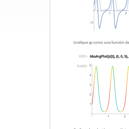
Grafique
como una funci
ó
n de
In[3]:=
Out[3]=