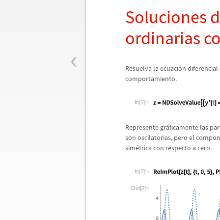
Soluciones d
ordinarias c
‹
Resuelva la ecuaci
ó
n diferencia
comportamiento.
In[1]:=
Represente gr
á
ficamente las par
son oscilatorias, pero el compo
sim
é
trica con respecto a cero.
In[2]:=
Out[2]=