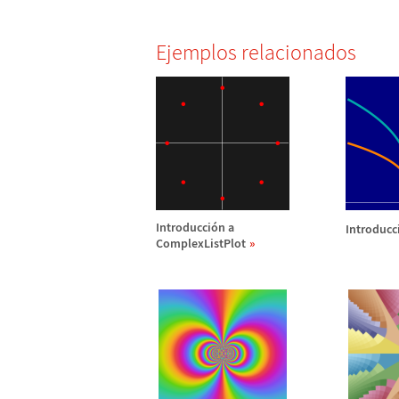
Ejemplos relacionados
Introducci
ó
n a
Introducc
ComplexListPlot