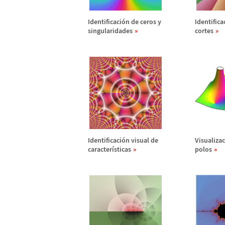
Identificaci
ó
n de ceros y
Identifica
singularidades
cortes
Identificaci
ó
n visual de
Visualizac
caracter
í
sticas
polos