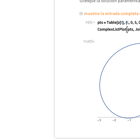
Grafique la soluci
ó
n param
é
tric
muestre la entrada completa
In[5]:=
Out[5]=