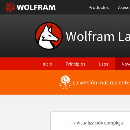
Productos
Aseso
Wolfram L
Inicio
Principios
Usos
Nov
La versión más reciente
Visualizaci
ó
n compleja