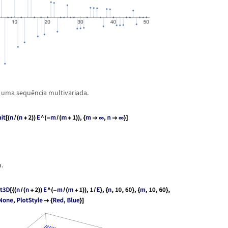
e uma sequ
ê
ncia multivariada.
a.