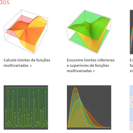
dos
Calcule limites de fun
ç
õ
es
Encontre limites inferiores
E
multivariadas
e superiores de fun
ç
õ
es
f
multivariadas
s