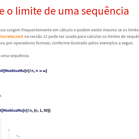
e o limite de uma sequ
ê
ncia
ncia surgem frequentemente em c
á
lculo e podem existir mesmo se os limite
DiscreteLimit
na vers
ã
o 12 pode ser usada para calcular os limites de sequ
ê
 ou por operadores formais, conforme ilustrado pelos exemplos a seguir.
e uma sequ
ê
ncia.
a.