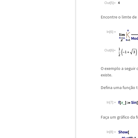
Out[5]=
Encontre o limte de
In[6]:=
Out[6]=
O exemplo a seguir 
existe.
Defina uma fun
ç
ã
o 
In[7]:=
Fa
ç
a um gr
á
fico da 
In[8]:=