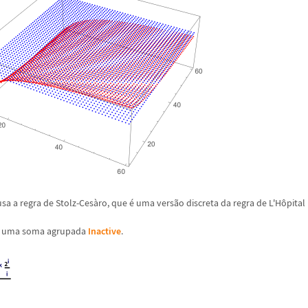
sa a regra de Stolz-Ces
à
ro, que
é
uma vers
ã
o discreta da regra de L'H
ô
pital
de uma soma agrupada
Inactive
.