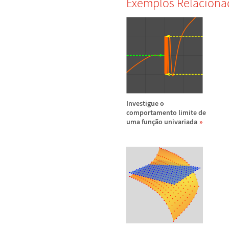
Exemplos Relaciona
Investigue o
comportamento limite de
uma fun
ç
ã
o univariada