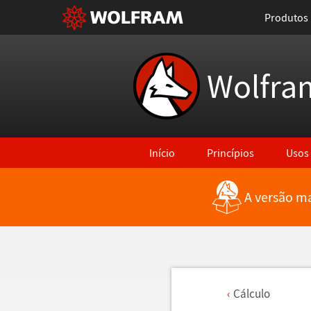
Produtos
Wolfra
Início
Princípios
Usos
A versão ma
C
á
lculo