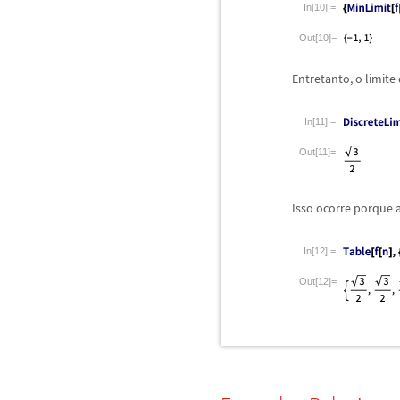
In[10]:=
Out[10]=
Entretanto, o limite
In[11]:=
Out[11]=
Isso ocorre porque 
In[12]:=
Out[12]=