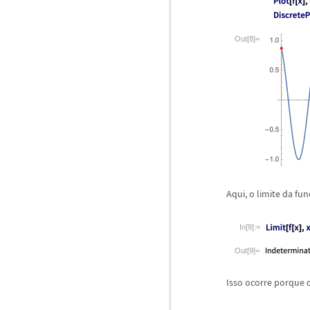
Out[8]=
Aqui, o limite da fun
In[9]:=
Out[9]=
Isso ocorre porque 