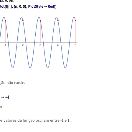
ç
ã
o n
ã
o existe.
os valores da fun
ç
ã
o oscilam entre -1 e 1.