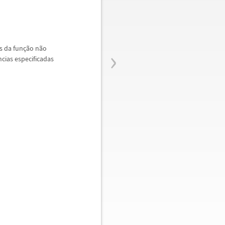
›
s da fun
ç
ã
o n
ã
o
ncias especificadas