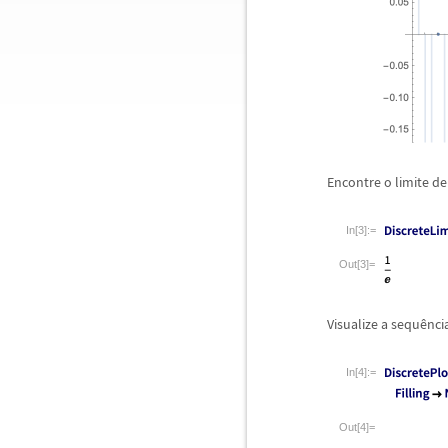
Encontre o limite d
In[3]:=
Out[3]=
Visualize a sequ
ê
nci
In[4]:=
Out[4]=