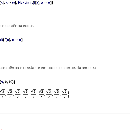
 de sequ
ê
ncia existe.
a sequ
ê
ncia
é
constante em todos os pontos da amostra.