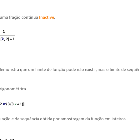
 uma fra
ç
ã
o cont
í
nua
Inactive
.
demonstra que um limite de fun
ç
ã
o pode n
ã
o existir, mas o limite de sequ
ê
trigonom
é
trica.
fun
ç
ã
o e da sequ
ê
ncia obtida por amostragem da fun
ç
ã
o em inteiros.