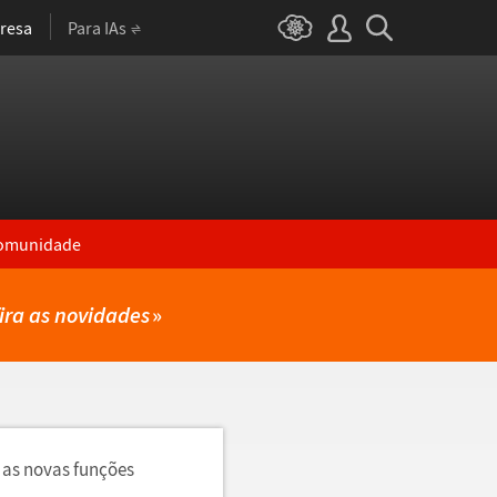
resa
Para IAs
omunidade
ira as novidades
»
 as novas funções