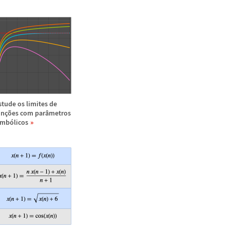
stude os limites de
un
ç
õ
es com par
â
metros
imb
ó
licos