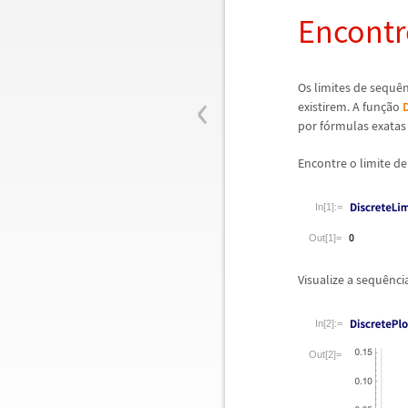
Encontr
‹
Os limites de sequ
ê
existirem. A fun
ç
ã
o
por f
ó
rmulas exatas
Encontre o limite d
In[1]:=
Out[1]=
Visualize a sequ
ê
nci
In[2]:=
Out[2]=