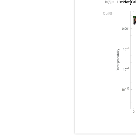
In[8]:=
Out[8]=