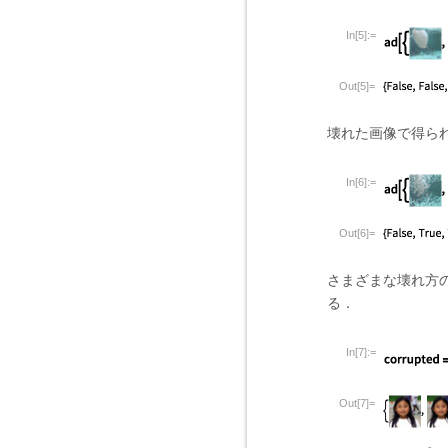
In[5]:=
Out[5]=
壊れた画像で得ら
In[6]:=
Out[6]=
さまざまな壊れ方
る．
In[7]:=
Out[7]=