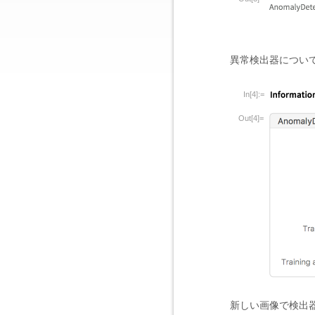
異常検出器につい
In[4]:=
Out[4]=
新しい画像で検出