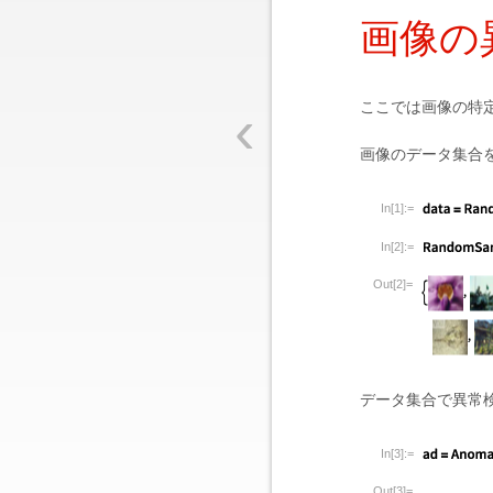
画像の
‹
ここでは画像の特
画像のデータ集合
In[1]:=
In[2]:=
Out[2]=
データ集合で異常
In[3]:=
Out[3]=