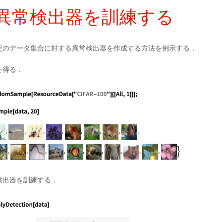
異常検出器を訓練する
定のデータ集合に対する異常検出器を作成する方法を例示する．
を得る．
検出器を訓練する．