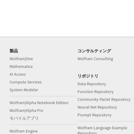
製品
コンサルティング
Wolfram|One
Wolfram Consulting
Mathematica
AI Access
リポジトリ
Compute Services
Data Repository
System Modeler
Function Repository
Community Paclet Repository
Wolfram|Alpha Notebook Edition
Neural Net Repository
Wolfram|Alpha Pro
Prompt Repository
モバイルアプリ
Wolfram Language Example
Wolfram Engine
Repository