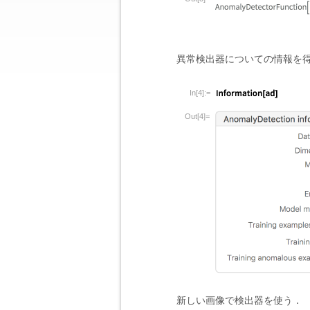
異常検出器についての情報を
In[4]:=
Out[4]=
新しい画像で検出器を使う．