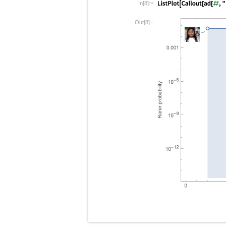
In[8]:=
Out[8]=