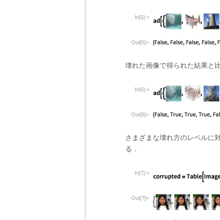
In[5]:=
Out[5]=
壊れた画像で得られた結果と
In[6]:=
Out[6]=
さまざまな壊れ方のレベルに対
る．
In[7]:=
Out[7]=