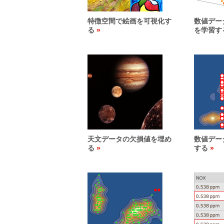
特徴空間で絵画を可視化す
数値デー
る
を学習す
天文データの欠損値を埋め
数値デー
る
する