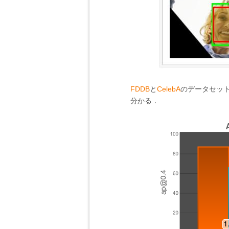
FDDB
と
CelebA
のデータセッ
分かる．