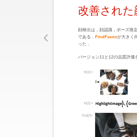
改善された
‹
顔検出は，顔認識，ポーズ推
である．
FindFaces
が大きく
った．
バージョン11と12の品質評価
In[1]:=
In[2]:=
Out[2]=