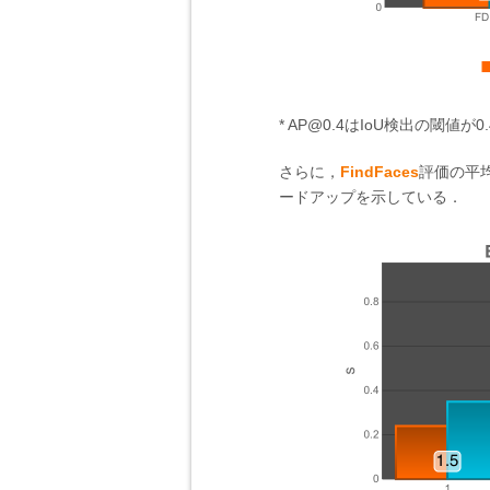
* AP@0.4はIoU検出の閾値
さらに，
FindFaces
評価の平
ードアップを示している．