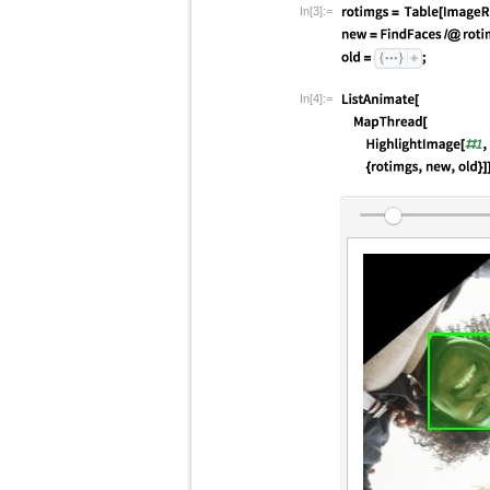
In[3]:=
In[4]:=