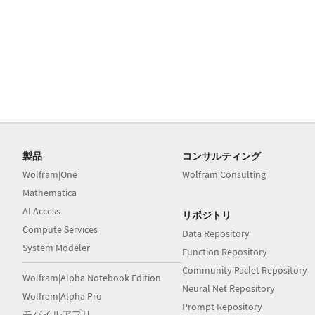
製品
コンサルティング
Wolfram|One
Wolfram Consulting
Mathematica
AI Access
リポジトリ
Compute Services
Data Repository
System Modeler
Function Repository
Community Paclet Repository
Wolfram|Alpha Notebook Edition
Neural Net Repository
Wolfram|Alpha Pro
Prompt Repository
モバイルアプリ