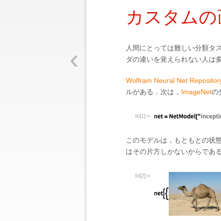
カスタムの
‹
人間にとっては難しい分類タ
ダの違いを覚えられない人は
Wolfram Neural Net Repositor
ルがある．次は，
ImageNet
の
In[1]:=
このモデルは，もともとの状態
はその片方しかないからであ
In[2]:=