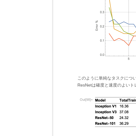
このように単純なタスクにつ
ResNetは確度と速度のよい
Out[98]=