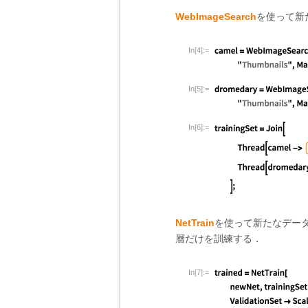
WebImageSearch
を使って新
In[4]:=
In[5]:=
In[6]:=
NetTrain
を使って新たなデー
層だけを訓練する．
In[7]:=