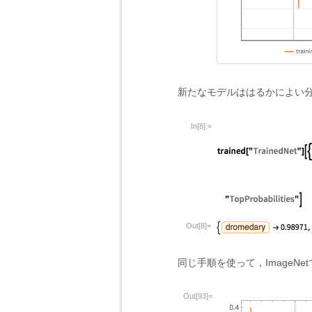
新たなモデルははるかによい
In[8]:=
Out[8]=
同じ手順を使って，Image
Out[93]=