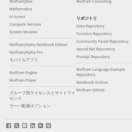
Wolfram|One
Wolfram Consulting
Mathematica
AI Access
リポジトリ
Compute Services
Data Repository
System Modeler
Function Repository
Community Paclet Repository
Wolfram|Alpha Notebook Edition
Neural Net Repository
Wolfram|Alpha Pro
Prompt Repository
モバイルアプリ
Wolfram Language Example
Wolfram Engine
Repository
Wolfram Player
Notebook Archive
Wolfram GitHub
グループ用ライセンスとサイトライ
センス
サーバ配備オプション