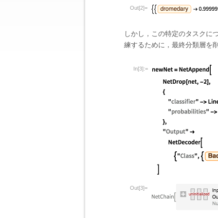
Out[2]=
しかし，この特定のタスクに
練するために，最終分類層を
In[3]:=
Out[3]=