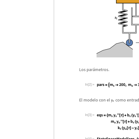
Los par
á
metros.
In[2]:=
El modelo con el
como entrad
In[3]:=
In[4]:=