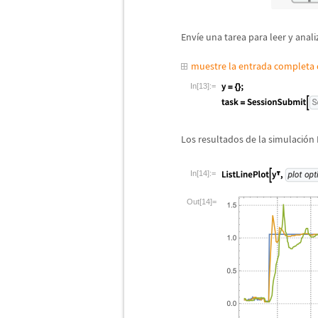
Env
í
e una tarea para leer y anali
muestre la entrada completa
In[13]:=
Los resultados de la simulaci
ó
n 
In[14]:=
Out[14]=