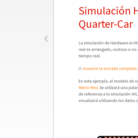
Simulaci
ó
n 
Quarter-Car
‹
La simulaci
ó
n de Hardware-in-th
real es arriesgado, costoso o no
tiempo real.
muestre la entrada completa
En este ejemplo, el modelo de s
Metro Mini.
Se utilizar
á
una palan
de referencia a la simulaci
ó
n HIL
visualizar
á
utilizando los datos 