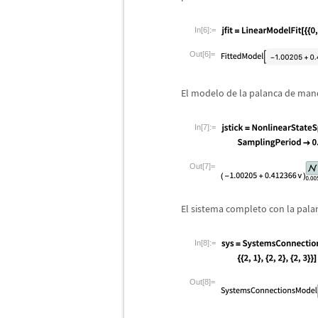
In[6]:=
Out[6]=
El modelo de la palanca de man
In[7]:=
Out[7]=
El sistema completo con la pa
In[8]:=
Out[8]=