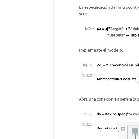
La especificaci
ó
n del microcontr
serie.
In[9]:=
Implemente el modelo.
In[10]:=
Out[10]=
Abra una conexi
ó
n en serie a la 
In[11]:=
Out[11]=