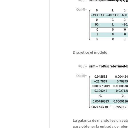
Out[4]=
Discretice el modelo.
In[5]:=
Out[5]=
La palanca de mando lee un valor 
para obtener la entrada de refe