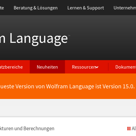
te
Beratung & Lösungen
Lernen & Support
Unterneh
m Language
™
atzbereiche
Neuheiten
Ressourcen
Dokument
eueste Version von Wolfram Language ist Version 15.0.
ukturen und Berechnungen
A