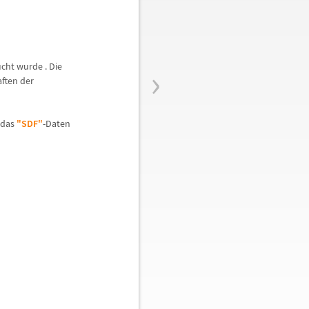
›
cht wurde . Die
aften der
 das
"SDF"
-Daten