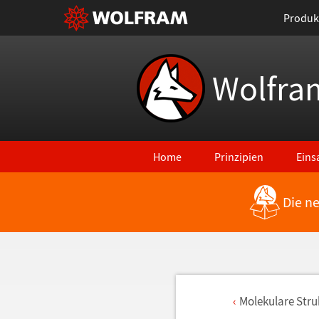
Produk
Wolfra
Home
Prinzipien
Eins
Die n
Molekulare Str