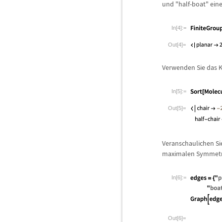
und "half-boat" ein
In[4]:=
Out[4]=
Verwenden Sie das K
In[5]:=
Out[5]=
Veranschaulichen S
maximalen Symmetri
In[6]:=
Out[6]=