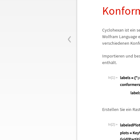
Konform
‹
Cyclohexan ist ein 
Wolfram Language 
verschiedenen Konf
Importieren und bes
enth
ä
lt.
In[1]:=
Erstellen Sie ein Ra
In[2]:=