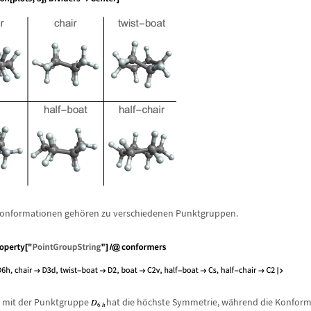
Konformationen geh
ö
ren zu verschiedenen Punktgruppen.
r mit der Punktgruppe
hat die h
ö
chste Symmetrie, w
ä
hrend die Konforma