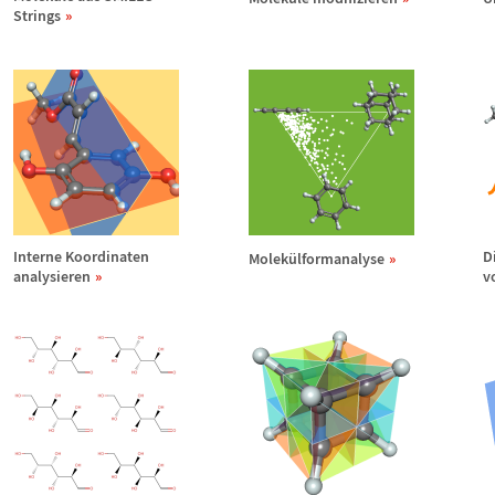
Strings
Interne Koordinaten
D
Molek
ü
lformanalyse
analysieren
v