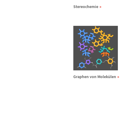
Stereochemie
Graphen von Molek
ü
len