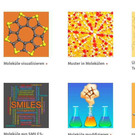
e
Ü
Molek
ü
le visualisieren
Muster in Molek
ü
len
T
Molek
ü
le aus SMILES-
Molek
ü
le modifizieren
U