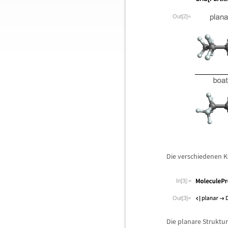
Out[2]=
Die verschiedenen 
In[3]:=
Out[3]=
Die planare Struktu