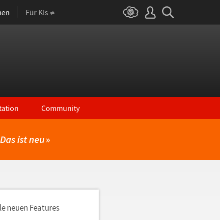
men
Für KIs
ation
Community
Das ist neu
»
lle neuen Features