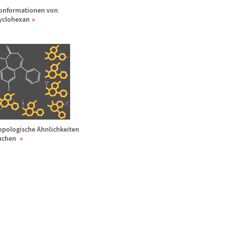
onformationen von
yclohexan
opologische
Ä
hnlichkeiten
uchen