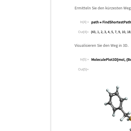
Ermitteln Sie den k
ü
rzesten Weg
In[4]:=
Out[4]=
Visualisieren Sie den Weg in 3D.
In[5]:=
Out[5]=