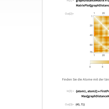
In[2]:=
Out[2]=
Finden Sie die Atome mit der l
ä
n
In[3]:=
Out[3]=