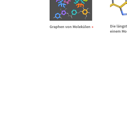
Die l
ä
ngst
Graphen von Molek
ü
len
einem Mo