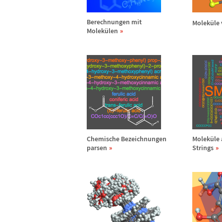
Berechnungen mit
Molek
ü
le
Molek
ü
len
Chemische Bezeichnungen
Molek
ü
le
parsen
Strings