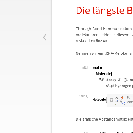
Die l
ä
ngste 
‹
Through-Bond-Kommunikation en
molekularen Felder. In diesem B
Molek
ü
l zu finden.
Nehmen wir ein tRNA-Melok
ü
l a
In[1]:=
Out[1]=
Die grafische Abstandsmatrix en