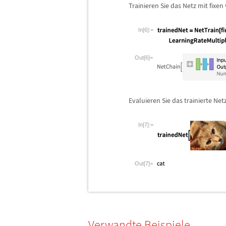
Trainieren Sie das Netz mit fixen
In[6]:=
Out[6]=
Evaluieren Sie das trainierte Ne
In[7]:=
Out[7]=
Verwandte Beispiele