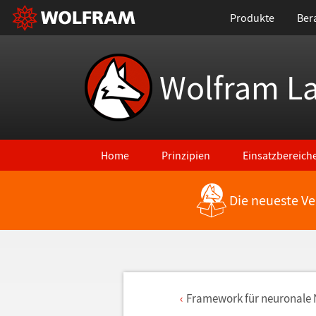
Produkte
Ber
Wolfram L
Home
Prinzipien
Einsatzbereich
Die neueste Ve
Framework f
ü
r neuronale 