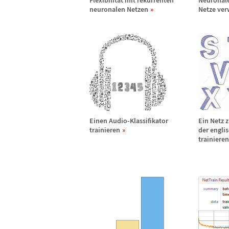
Flexibilit
ä
t mit rekurrenten
Neuronale
neuronalen Netzen
Netze ve
Einen Audio-Klassifikator
Ein Netz 
trainieren
der engli
trainieren