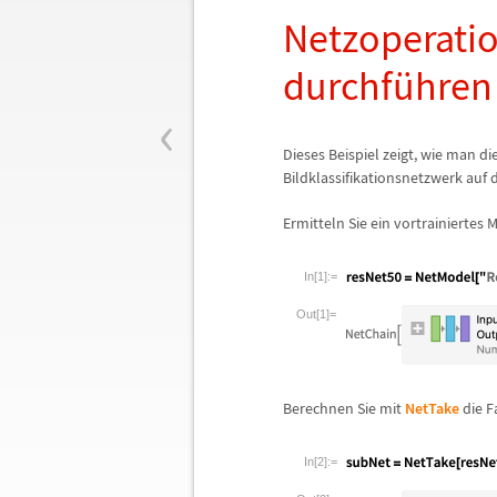
Netzoperatio
durchf
ü
hren
‹
Dieses Beispiel zeigt, wie man 
Bildklassifikationsnetzwerk auf 
Ermitteln Sie ein vortrainiertes
In[1]:=
Out[1]=
Berechnen Sie mit
NetTake
die F
In[2]:=