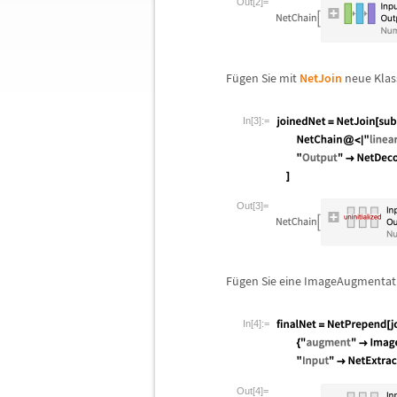
Out[2]=
F
ü
gen Sie mit
NetJoin
neue Klas
In[3]:=
Out[3]=
F
ü
gen Sie eine ImageAugmentat
In[4]:=
Out[4]=