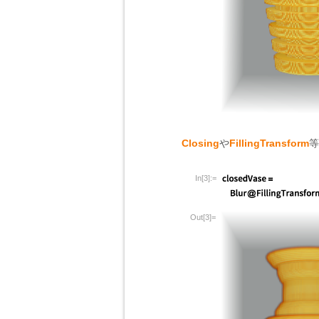
Closing
や
FillingTransform
等
In[3]:=
Out[3]=