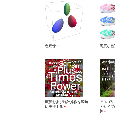
色近傍
高度な色
演算および統計操作を即時
アルゴリ
に実行する
トタイプ
算