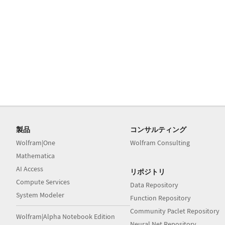
製品
コンサルティング
Wolfram|One
Wolfram Consulting
Mathematica
AI Access
リポジトリ
Compute Services
Data Repository
System Modeler
Function Repository
Community Paclet Repository
Wolfram|Alpha Notebook Edition
Neural Net Repository