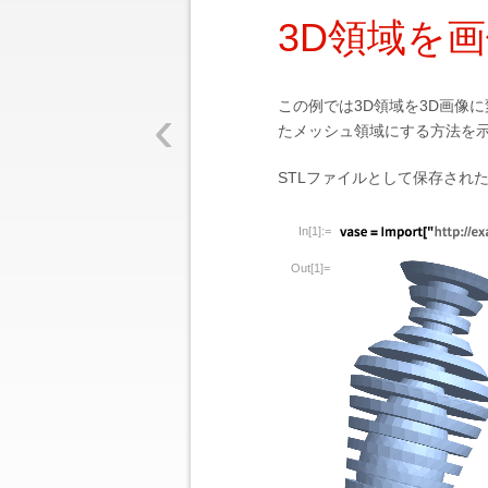
3D領域を
‹
この例では3D領域を3D画像
たメッシュ領域にする方法を
STLファイルとして保存され
In[1]:=
Out[1]=