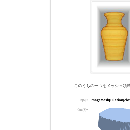
このうちの一つをメッシュ領
In[5]:=
Out[5]=