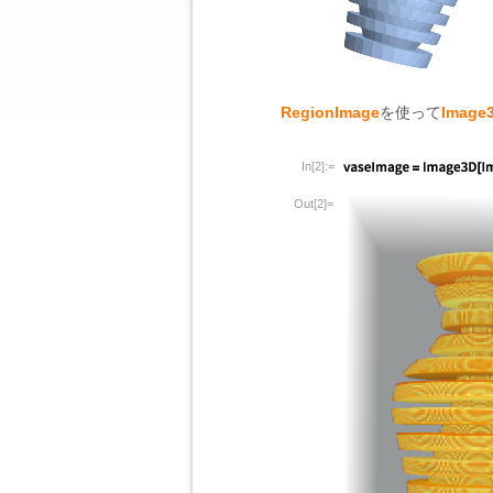
RegionImage
を使って
Image
In[2]:=
Out[2]=