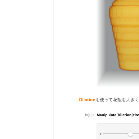
Dilation
を使って花瓶を大きく
In[4]:=