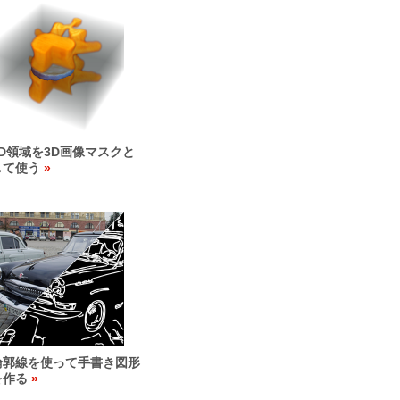
3D領域を3D画像マスクと
して使う
輪郭線を使って手書き図形
を作る