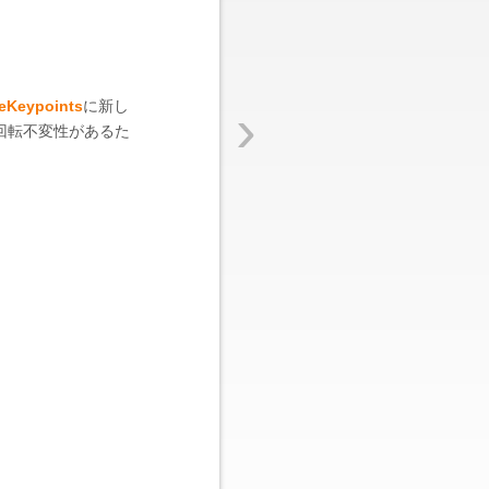
›
eKeypoints
に新し
回転不変性があるた