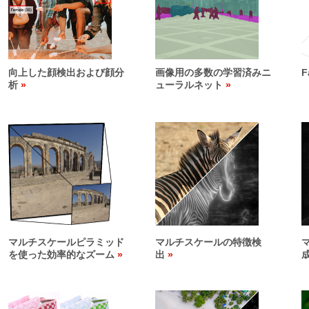
向上した顔検出および顔分
画像用の多数の学習済みニ
F
析
ューラルネット
マルチスケールピラミッド
マルチスケールの特徴検
を使った効率的なズーム
出