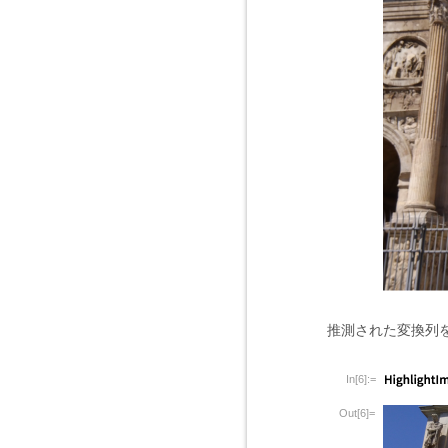
推測された変換列
In[6]:=
Out[6]=