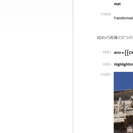
Out[3]=
始めの画像の2つ
In[4]:=
In[5]:=
Out[5]=