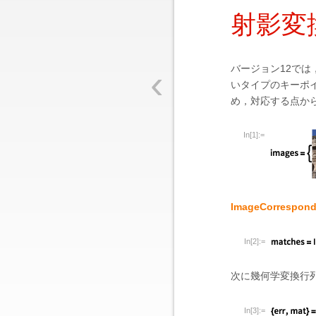
射影変
‹
バージョン12で
いタイプのキーポ
め，対応する点か
In[1]:=
ImageCorrespond
In[2]:=
次に幾何学変換行
In[3]:=