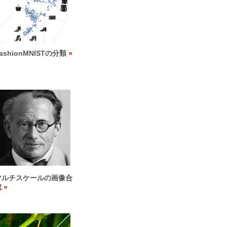
ashionMNISTの分類
マルチスケールの画像合
成