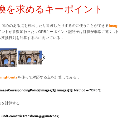
換を求めるキーポイント
は，関心のある点を検出したり追跡したりするのに使うことができる
Imag
イントが多数加わった．ORBキーポイント記述子は計算が非常に速く，
ら変換行列を計算するのに向いている．
ingPoints
を使って対応する点を計算してみる．
列を計算する．