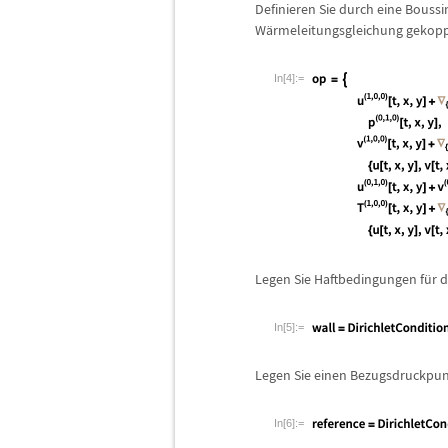
Definieren Sie durch eine Bouss
W
ä
rmeleitungsgleichung gekoppe
In[4]:=
Legen Sie Haftbedingungen f
ü
r 
In[5]:=
Legen Sie einen Bezugsdruckpunk
In[6]:=