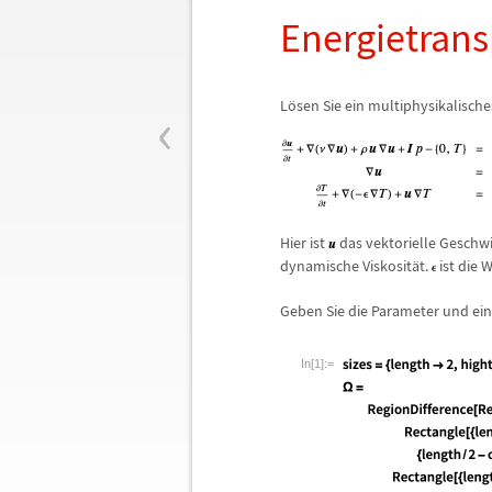
Energietrans
‹
L
ö
sen Sie ein multiphysikalisch
Hier ist
das vektorielle Geschwi
dynamische Viskosit
ä
t.
ist die 
Geben Sie die Parameter und ein
In[1]:=