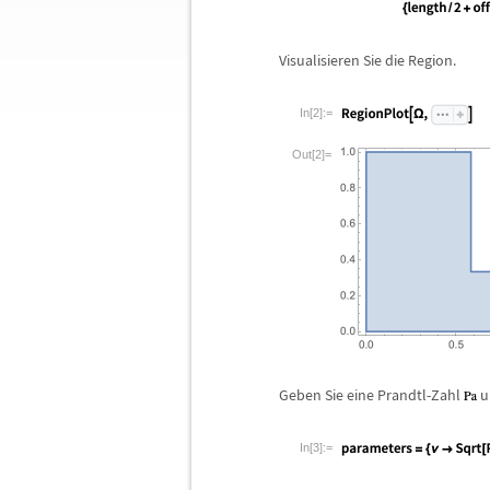
Visualisieren Sie die Region.
In[2]:=
Out[2]=
Geben Sie eine Prandtl-Zahl
u
In[3]:=