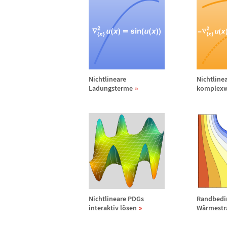
Nichtlineare
Nichtline
Ladungsterme
komplexw
Nichtlineare PDGs
Randbedi
interaktiv l
ö
sen
W
ä
rmestr