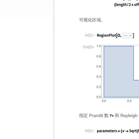
可视化区域。
In[2]:=
Out[2]=
指定 Prandtl 数
和 Rayleig
In[3]:=