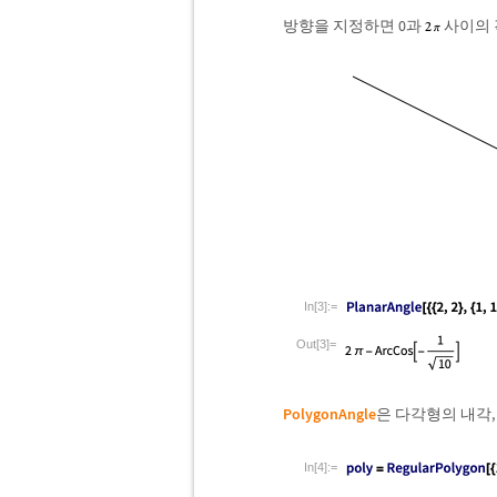
방향을 지정하면 0과
사이의 
In[3]:=
Out[3]=
PolygonAngle
은 다각형의 내각,
In[4]:=