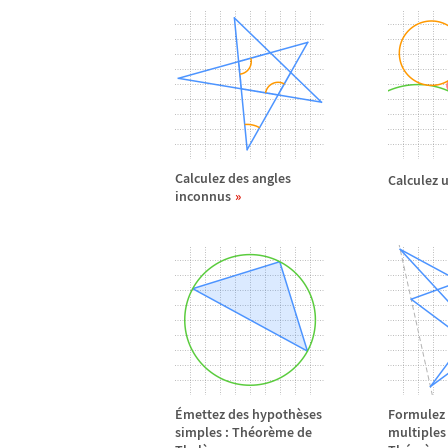
Calculez des angles
Calculez 
inconnus
É
mettez des hypoth
è
ses
Formulez 
simples : Th
é
or
è
me de
multiples 