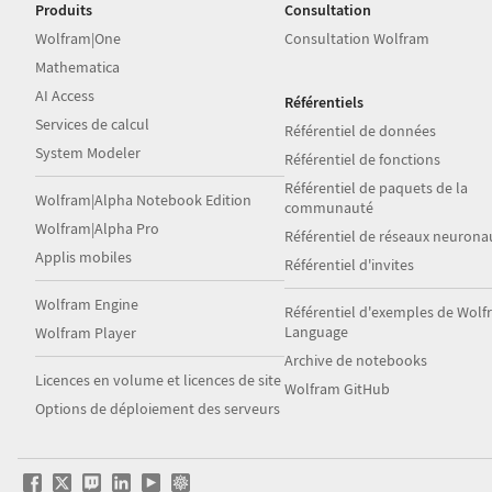
Produits
Consultation
Wolfram|One
Consultation Wolfram
Mathematica
AI Access
Référentiels
Services de calcul
Référentiel de données
System Modeler
Référentiel de fonctions
Référentiel de paquets de la
Wolfram|Alpha Notebook Edition
communauté
Wolfram|Alpha Pro
Référentiel de réseaux neurona
Applis mobiles
Référentiel d'invites
Wolfram Engine
Référentiel d'exemples de Wol
Language
Wolfram Player
Archive de notebooks
Licences en volume et licences de site
Wolfram GitHub
Options de déploiement des serveurs