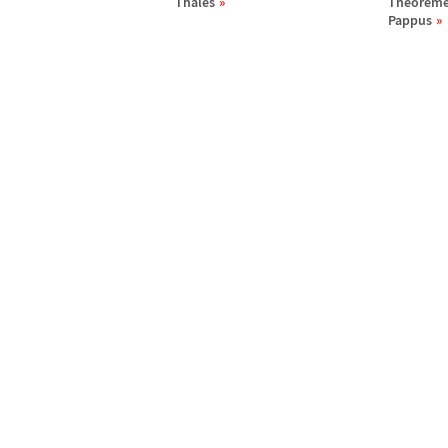
Thal
è
s
Th
é
or
è
me
Pappus