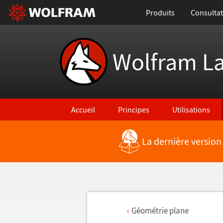
Produits
Consultat
Wolfram L
Accueil
Principes
Utilisations
La dernière version
G
é
om
é
trie plane