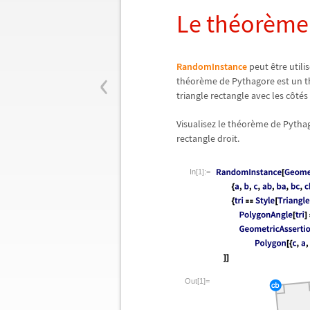
Le th
é
or
è
me
‹
RandomInstance
peut
ê
tre utilis
th
é
or
è
me de Pythagore est un t
triangle rectangle avec les c
ô
t
é
s
Visualisez le th
é
or
è
me de Pythago
rectangle droit.
In[1]:=
Out[1]=