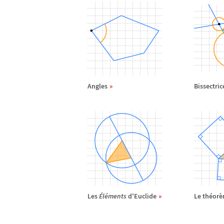
Angles
Bissectric
Les
É
l
é
ments
d'Euclide
Le th
é
or
è