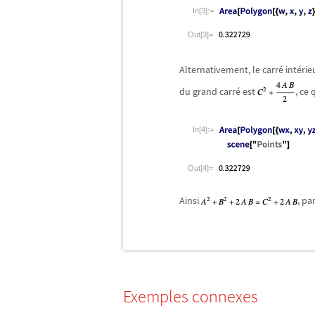
In[3]:=
Out[3]=
Alternativement, le carr
é
int
é
rie
du grand carr
é
est
, ce
In[4]:=
Out[4]=
Ainsi
, pa
Exemples connexes