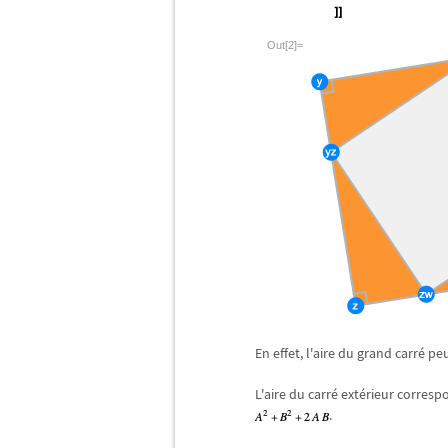
Out[2]=
En effet, l'aire du grand carr
é
pe
L'aire du carr
é
ext
é
rieur corresp
.