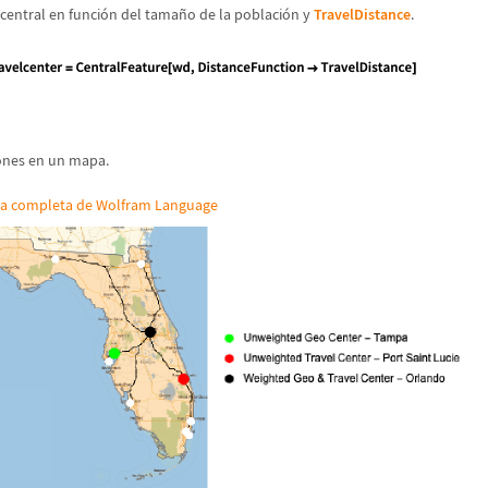
central en funci
ó
n del tama
ñ
o de la poblaci
ó
n y
TravelDistance
.
iones en un mapa.
da completa de Wolfram Language