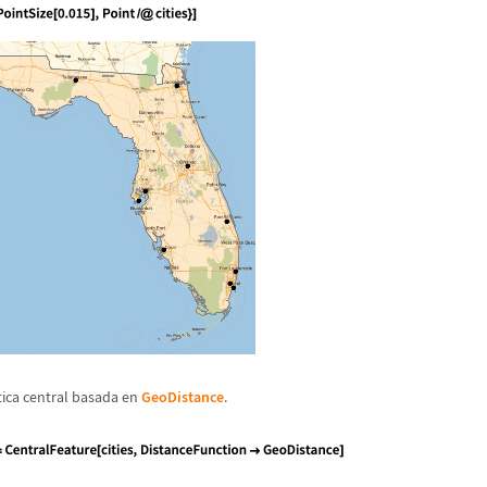
tica central basada en
GeoDistance
.