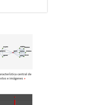
aracter
í
stica central de
extos e im
á
genes