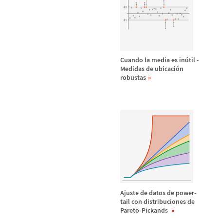
Cuando la media es in
ú
til -
Medidas de ubicaci
ó
n
robustas
Ajuste de datos de power-
tail con distribuciones de
Pareto-Pickands