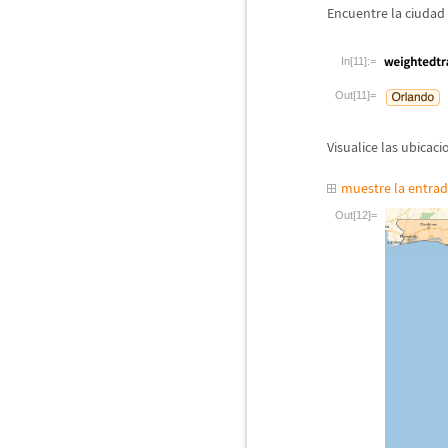
Encuentre la ciudad 
In[11]:=
Out[11]=
Visualice las ubicac
muestre la entra
Out[12]=