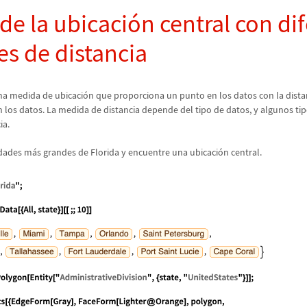
 de la ubicaci
ó
n central con di
es de distancia
na medida de ubicaci
ó
n que proporciona un punto en los datos con la dista
 los datos. La medida de distancia depende del tipo de datos, y algunos ti
ia.
udades m
á
s grandes de Florida y encuentre una ubicaci
ó
n central.