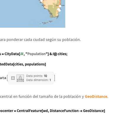
ara ponderar cada ciudad seg
ú
n su poblaci
ó
n.
central en funci
ó
n del tama
ñ
o de la poblaci
ó
n y
GeoDistance
.