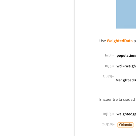
Use
WeightedData
p
In[8]:=
In[9]:=
Out[9]=
Encuentre la ciudad 
In[10]:=
Out[10]=