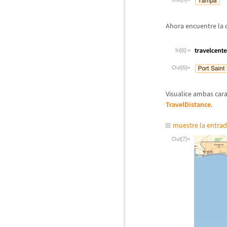
Ahora encuentre la c
In[6]:=
Out[6]=
Visualice ambas cara
TravelDistance
.
muestre la entra
Out[7]=