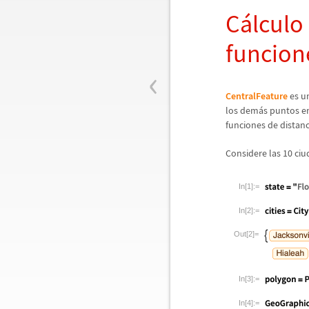
C
á
lculo
funcion
‹
CentralFeature
es u
los dem
á
s puntos en
funciones de distanc
Considere las 10 ci
In[1]:=
In[2]:=
Out[2]=
In[3]:=
In[4]:=