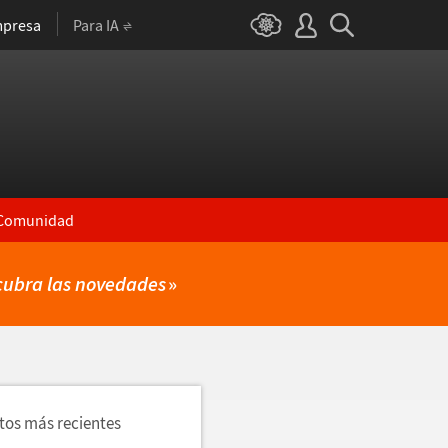
presa
Para IA
Comunidad
cubra las novedades
»
utos más recientes