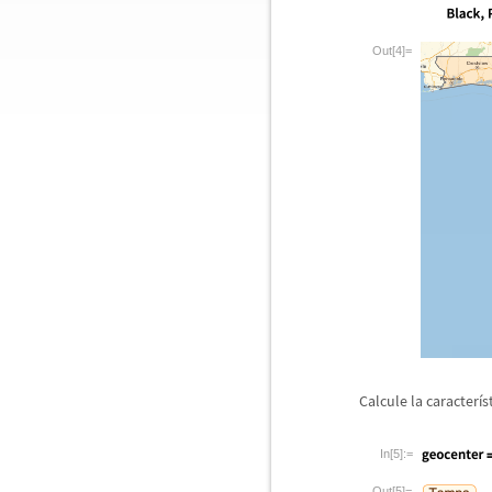
Out[4]=
Calcule la caracter
í
s
In[5]:=
Out[5]=