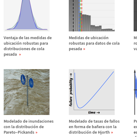
Ventaja de las medidas de
Medidas de ubicaci
ó
n
M
ubicaci
ó
n robustas para
robustas para datos de cola
r
distribuciones de cola
pesada
v
pesada
Modelado de inundaciones
Modelado de tasas de fallos
P
con la distribuci
ó
n de
en forma de ba
ñ
era con la
e
Pareto
–
Pickands
distribuci
ó
n de Hjorth
e