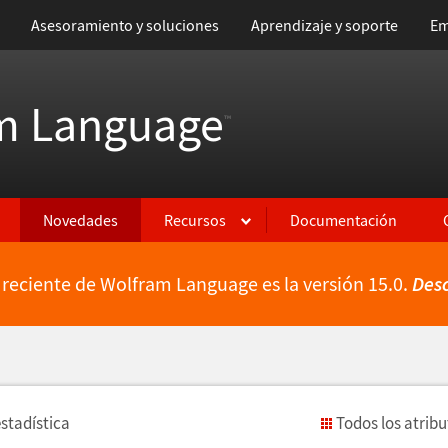
Asesoramiento y soluciones
Aprendizaje y soporte
Em
m Language
™
Novedades
Recursos
Documentación
 reciente de Wolfram Language es la versión 15.0.
Des
estad
í
stica
Todos los atrib