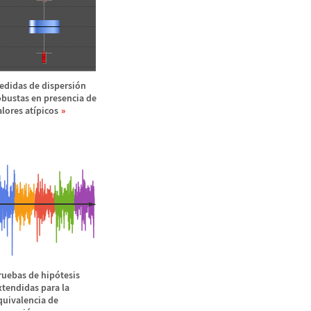
edidas de dispersi
ó
n
obustas en presencia de
alores at
í
picos
ruebas de hip
ó
tesis
xtendidas para la
quivalencia de