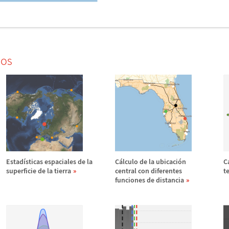
dos
Estad
í
sticas espaciales de la
C
á
lculo de la ubicaci
ó
n
C
superficie de la tierra
central con diferentes
t
funciones de distancia