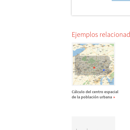
Ejemplos relaciona
C
á
lculo del centro espacial
de la poblaci
ó
n urbana