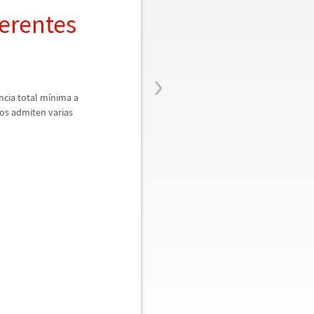
ferentes
›
ncia total m
í
nima a
pos admiten varias