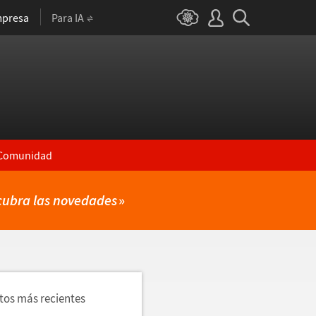
presa
Para IA
Comunidad
cubra las novedades
»
utos más recientes