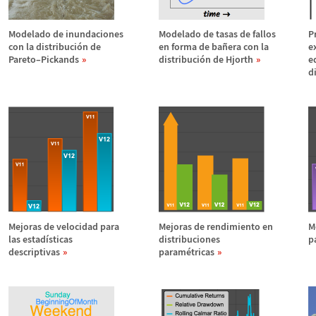
Modelado de inundaciones
Modelado de tasas de fallos
P
con la distribuci
ó
n de
en forma de ba
ñ
era con la
e
Pareto
–
Pickands
distribuci
ó
n de Hjorth
e
d
Mejoras de velocidad para
Mejoras de rendimiento en
M
las estad
í
sticas
distribuciones
p
descriptivas
param
é
tricas