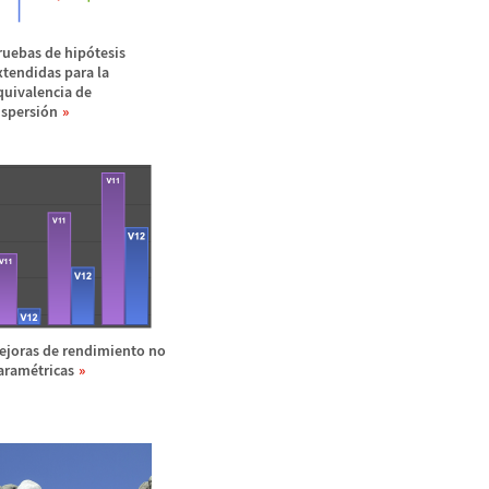
ruebas de hip
ó
tesis
xtendidas para la
quivalencia de
ispersi
ó
n
ejoras de rendimiento no
aram
é
tricas