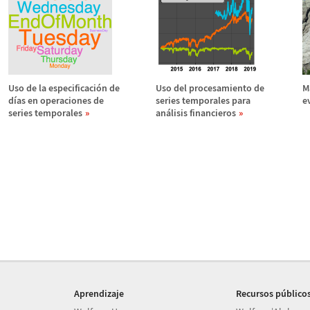
Uso de la especificaci
ó
n de
Uso del procesamiento de
M
d
í
as en operaciones de
series temporales para
e
series temporales
an
á
lisis financieros
Aprendizaje
Recursos público