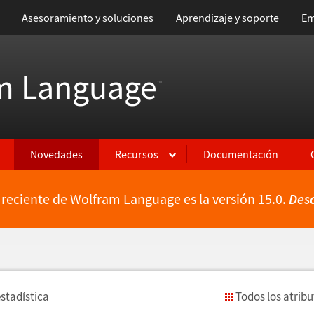
Asesoramiento y soluciones
Aprendizaje y soporte
Em
m Language
™
Novedades
Recursos
Documentación
 reciente de Wolfram Language es la versión 15.0.
Des
estad
í
stica
Todos los atrib