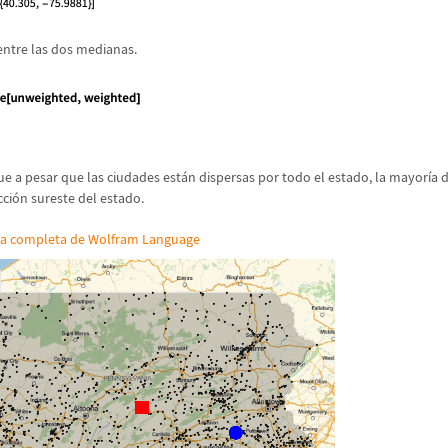
 entre las dos medianas.
ue a pesar que las ciudades est
á
n dispersas por todo el estado, la mayor
í
a 
cci
ó
n sureste del estado.
da completa de Wolfram Language