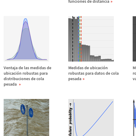
funciones de distancia
Ventaja de las medidas de
Medidas de ubicaci
ó
n
M
ubicaci
ó
n robustas para
robustas para datos de cola
r
distribuciones de cola
pesada
v
pesada