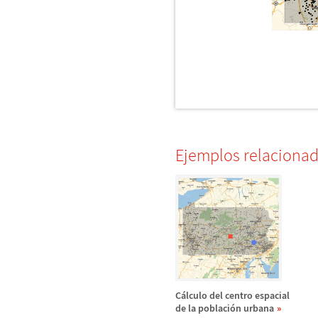
Ejemplos relaciona
C
á
lculo del centro espacial
de la poblaci
ó
n urbana