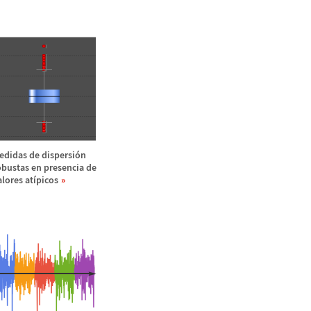
edidas de dispersi
ó
n
obustas en presencia de
alores at
í
picos