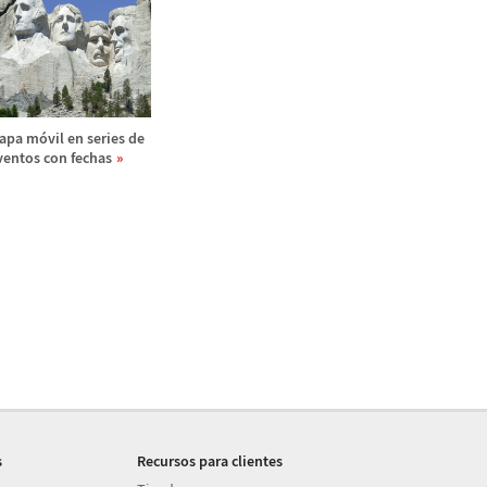
apa m
ó
vil en series de
ventos con fechas
s
Recursos para clientes