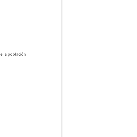
de la poblaci
ó
n