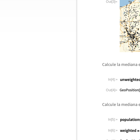
Out[3]=
Calcule la mediana e
In[4]:=
Out[4]=
Calcule la mediana 
In[5]:=
In[6]:=