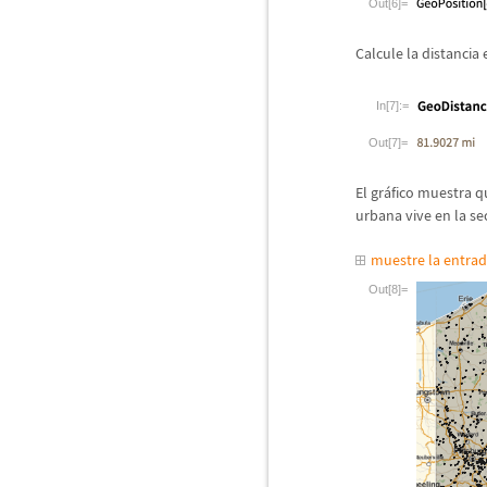
Out[6]=
Calcule la distancia
In[7]:=
Out[7]=
El gr
á
fico muestra q
urbana vive en la se
muestre la entra
Out[8]=