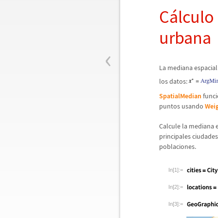
C
á
lculo
urbana
‹
La mediana espacial
los datos:
SpatialMedian
funci
puntos usando
Wei
Calcule la mediana e
principales ciudade
poblaciones.
In[1]:=
In[2]:=
In[3]:=