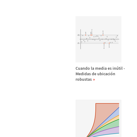
Cuando la media es in
ú
til -
Medidas de ubicaci
ó
n
robustas