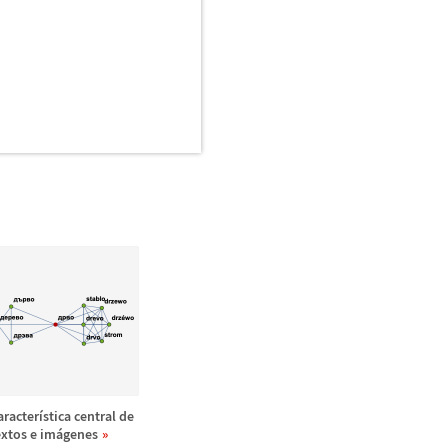
aracter
í
stica central de
extos e im
á
genes