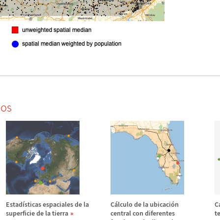
dos
Estad
í
sticas espaciales de la
C
á
lculo de la ubicaci
ó
n
C
superficie de la tierra
central con diferentes
t