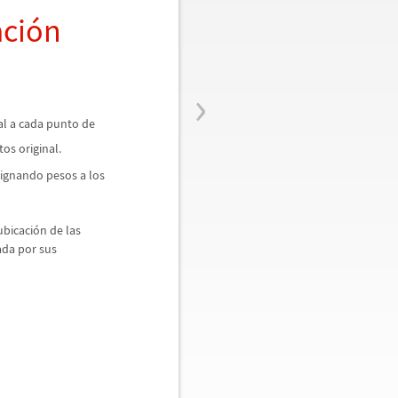
aci
ó
n
›
al a cada punto de
os original.
signando pesos a los
ubicaci
ó
n de las
ada por sus