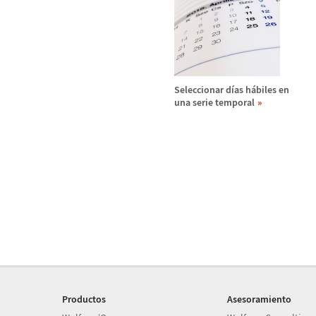
Seleccionar d
í
as h
á
biles en
una serie temporal
Productos
Asesoramiento