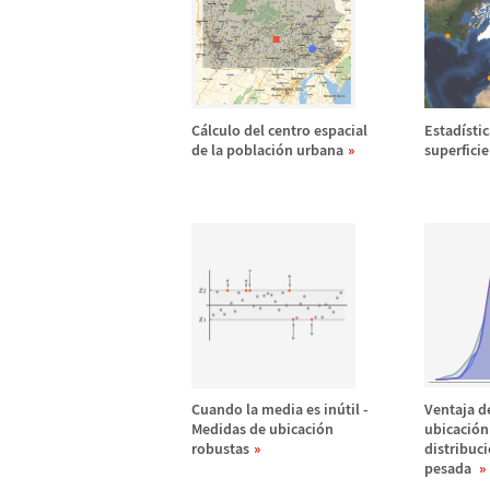
C
á
lculo del centro espacial
Estad
í
sti
de la poblaci
ó
n urbana
superficie
Cuando la media es in
ú
til -
Ventaja d
Medidas de ubicaci
ó
n
ubicaci
ó
n
robustas
distribuc
pesada