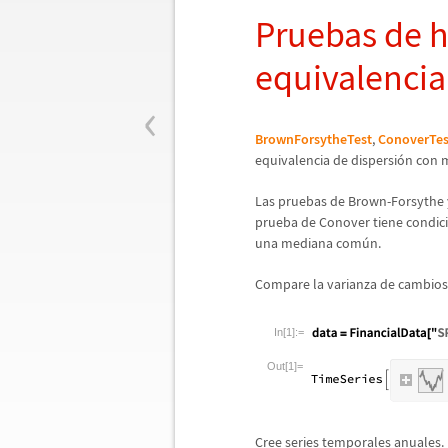
Pruebas de h
equivalencia
‹
BrownForsytheTest
,
ConoverTes
equivalencia de dispersi
ó
n con 
Las pruebas de Brown-Forsythe 
prueba de Conover tiene condic
una mediana com
ú
n.
Compare la varianza de cambios 
In[1]:=
Out[1]=
Cree series temporales anuales.