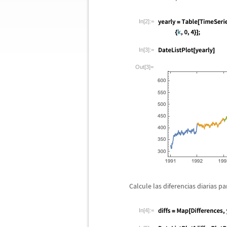
In[2]:=
In[3]:=
Out[3]=
Calcule las diferencias diarias p
In[4]:=