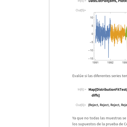
In[5]:=
Out[5]=
Eval
ú
e si las diferentes series t
In[6]:=
Out[6]=
Ya que no todas las muestras se
los supuestos de la prueba de C