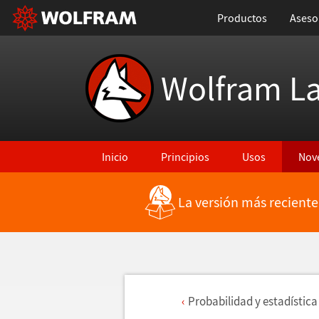
Productos
Aseso
Wolfram L
Inicio
Principios
Usos
Nov
La versión más reciente
Probabilidad y estad
í
stica