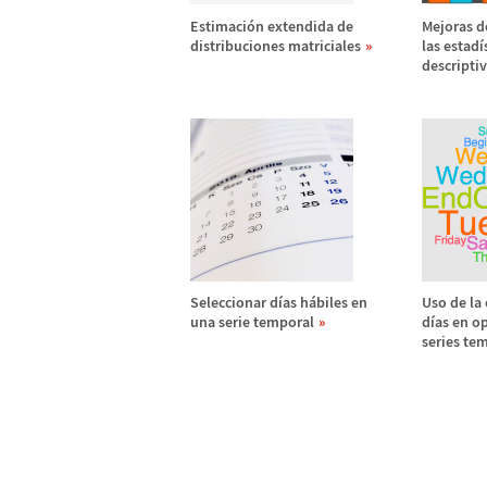
Estimaci
ó
n extendida de
Mejoras d
distribuciones matriciales
las estad
í
descripti
Seleccionar d
í
as h
á
biles en
Uso de la 
una serie temporal
d
í
as en o
series te