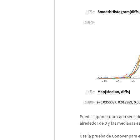
In[7]:=
Out[7]=
In[8]:=
Out[8]=
Puede suponer que cada serie d
alrededor de 0 y las medianas es
Use la prueba de Conover para ev