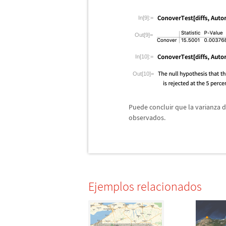
In[9]:=
Out[9]=
In[10]:=
Out[10]=
Puede concluir que la varianza 
observados.
Ejemplos relacionados