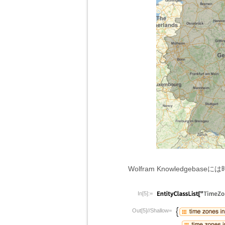
Wolfram Knowledgeb
In[5]:=
Out[5]//Shallow=