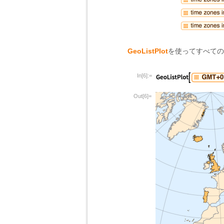
GeoListPlot
を使ってすべての
In[6]:=
Out[6]=