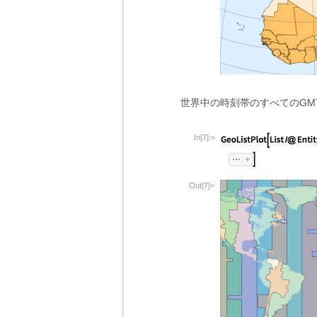
世界中の時刻帯のすべてのGM
In[7]:=
Out[7]=