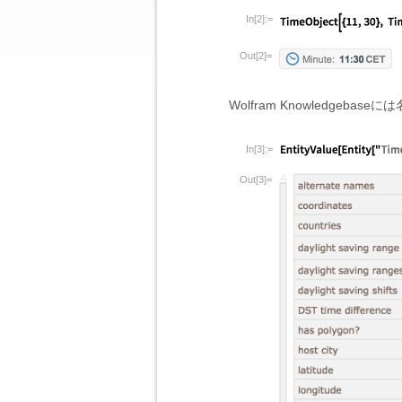
In[2]:=
Out[2]=
Wolfram Knowledge
In[3]:=
Out[3]=