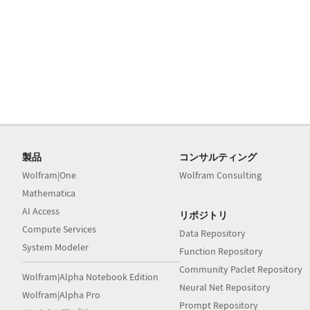
製品
コンサルティング
Wolfram|One
Wolfram Consulting
Mathematica
AI Access
リポジトリ
Compute Services
Data Repository
System Modeler
Function Repository
Community Paclet Repository
Wolfram|Alpha Notebook Edition
Neural Net Repository
Wolfram|Alpha Pro
Prompt Repository