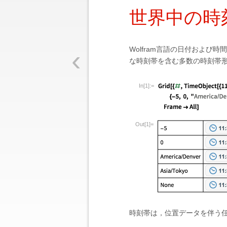
世界中の時
‹
Wolfram言語の日付およ
な時刻帯を含む多数の時刻帯
In[1]:=
Out[1]=
時刻帯は，位置データを伴う