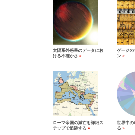
太陽系外惑星のデータにお
ゲージの
ける不確かさ
ン
ローマ帝国の滅亡を詳細ス
世界中の
テップで追跡する
る