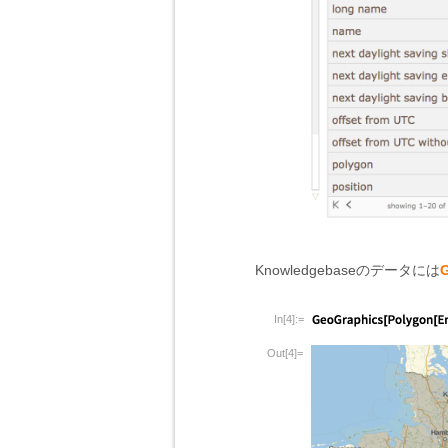
Knowledgebaseのデータには
In[4]:=
Out[4]=