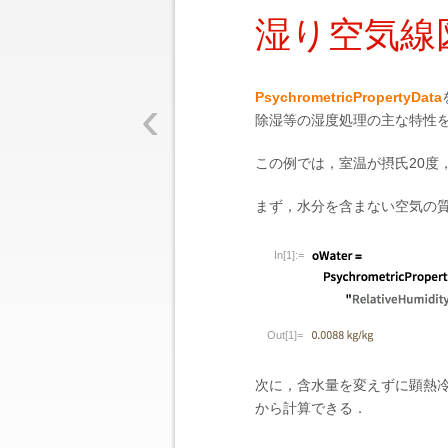
湿り空気線
‹
PsychrometricPropertyData
除湿等の湿度処理の主な特性
この例では，室温が摂氏20度
まず，水分を含まない空気の
In[1]:=
Out[1]=
次に，含水量を変えずに顕熱
から計算できる．