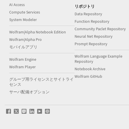
AI Access
リポジトリ
Compute Services
Data Repository
System Modeler
Function Repository
Community Paclet Repository
Wolfram|Alpha Notebook Edition
Neural Net Repository
Wolfram|Alpha Pro
Prompt Repository
モバイルアプリ
Wolfram Language Example
Wolfram Engine
Repository
Wolfram Player
Notebook Archive
Wolfram GitHub
グループ用ライセンスとサイトライ
センス
サーバ配備オプション