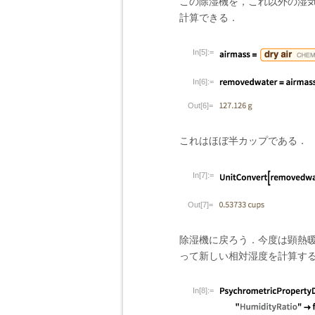
この除湿機を，これ以外の湿
計算できる．
In[5]:=
In[6]:=
Out[6]=
これはほぼ半カップである．
In[7]:=
Out[7]=
除湿機に戻ろう．今度は顕熱暖
って新しい相対湿度を計算す
In[8]:=