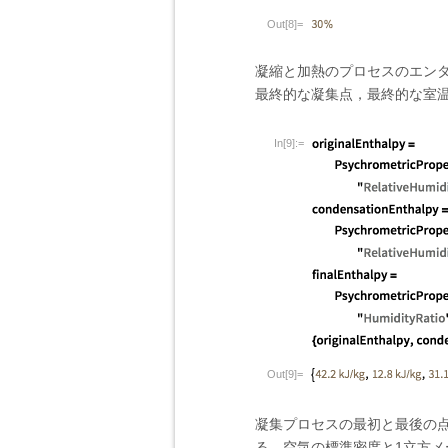
Out[8]=
凝縮と加熱のプロセスのエン
最終的な凝集点，最終的な室
In[9]:=
Out[9]=
凝集プロセスの最初と最後の
る．空気の標準密度と1立方