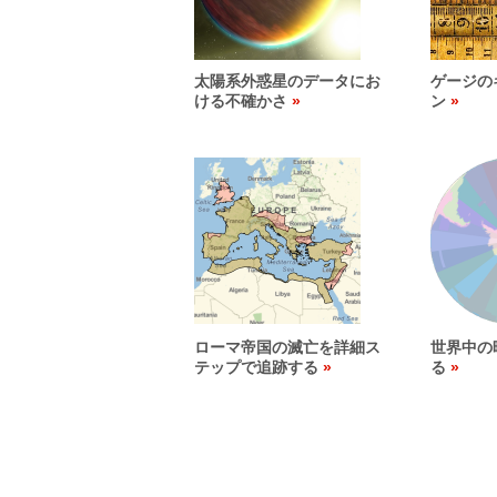
太陽系外惑星のデータにお
ゲージの
ける不確かさ
ン
ローマ帝国の滅亡を詳細ス
世界中の
テップで追跡する
る