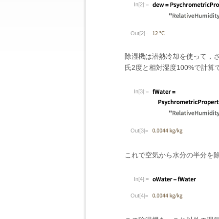
In[2]:=
Out[2]=
除湿機は潜熱冷却を使って，
氏2度と相対湿度100%で計算
In[3]:=
Out[3]=
これで空気から水分の半分を
In[4]:=
Out[4]=