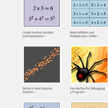
Create Inactive Symbols
Make Addition and
and Expressions
»
Multiplication Tables
»
Derive a Least-Squares
Use Inactive for Debugging
Solution
»
a Program
»