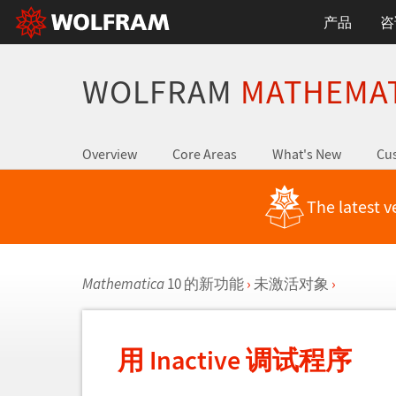
产品
咨
WOLFRAM
MATHEMA
Overview
Core Areas
What's New
Cus
The latest v
Mathematica
10 的新功能
›
未激活对象
›
用 Inactive 调试程序