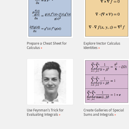
Prepare a Cheat Sheet for
Explore Vector Calculus
Calculus
»
Identities
»
Use Feynman's Trick for
Create Galleries of Special
Evaluating Integrals
»
Sums and Integrals
»