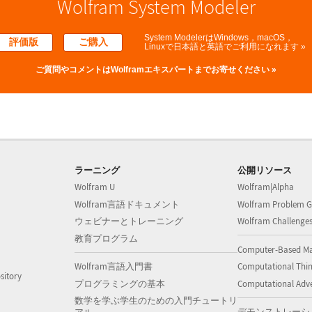
Wolfram System Modeler
System ModelerはWindows，macOS，
評価版
ご購入
Linuxで
日本語と英語でご利用になれます »
ご質問やコメントは
Wolframエキスパートまでお寄せください »
ラーニング
公開リソース
Wolfram U
Wolfram|Alpha
Wolfram言語ドキュメント
Wolfram Problem G
ウェビナーとトレーニング
Wolfram Challenge
教育プログラム
Computer-Based M
Wolfram言語入門書
Computational Thi
sitory
プログラミングの基本
Computational Adv
数学を学ぶ学生のための入門チュートリ
デモンストレーシ