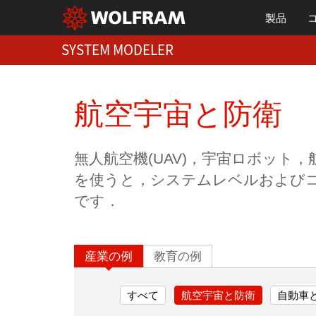
製品
SYSTEM MODELER
航空宇宙と防衛
無人航空機(UAV)，宇宙ロボット，航
を使うと，システムレベルおよび
です．
産業の例
教育の例
すべて
航空宇宙と防衛
自動車