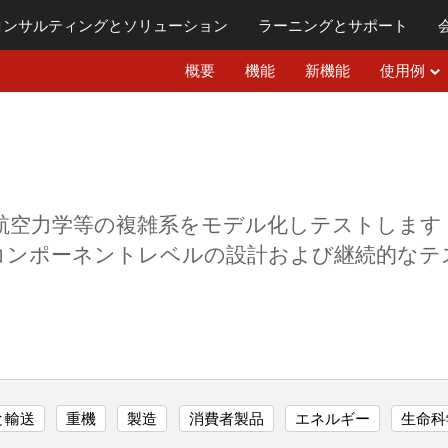
コンサルティングとソリューション
ラーニング
とサポート
概要
機能
新機能
使用例
空力学等の複雑系をモデル化しテストします．Syst
コンポーネントレベルの設計および継続的なテ
と輸送
重機
製造
消費者製品
エネルギー
生命科