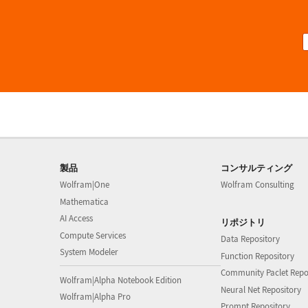
製品
コンサルティング
Wolfram|One
Wolfram Consulting
Mathematica
AI Access
リポジトリ
Compute Services
Data Repository
System Modeler
Function Repository
Community Paclet Repo
Wolfram|Alpha Notebook Edition
Neural Net Repository
Wolfram|Alpha Pro
Prompt Repository