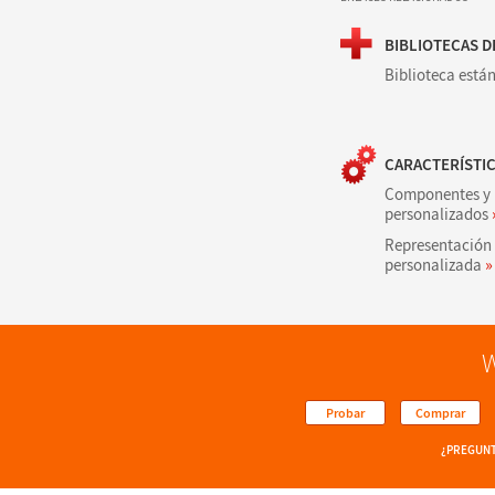
BIBLIOTECAS 
Biblioteca está
CARACTERÍSTI
Componentes y 
personalizados
Representación 
personalizada
»
W
Probar
Comprar
¿PREGUNT