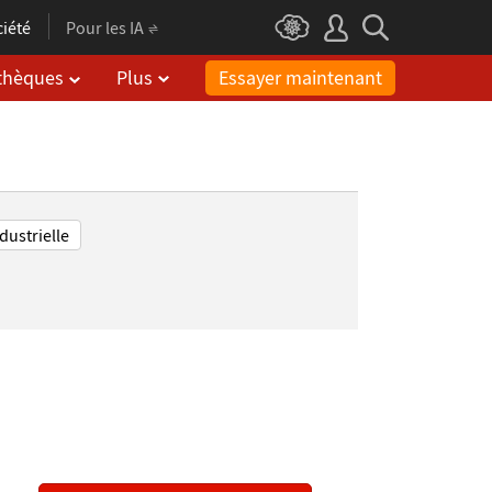
iété
Pour les IA
othèques
Plus
Essayer maintenant
s
Tarifs
dustrielle