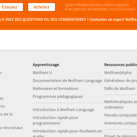
System Modeler est disponible en anglais
Essayez
Achetez
et en japonais
sur Windows, macOS et Linux »
US AVEZ DES QUESTIONS OU DES COMMENTAIRES ?
Contactez un expert Wolfr
Apprentissage
Ressources publi
m
Wolfram U
Wolfram|Alpha
Documentation de Wolfram Language
Générateur de p
Webinaires et formations
Défis de Wolfram
Programmes pédagogiques
es
Mathématiques as
ons
ordinateur
Introduction à Wolfram Language
s de la
Pensée computati
Introduction rapide pour
programmeurs
Aventures comput
ux neuronaux
Introduction rapide pour étudiants en
Projet de démons
maths