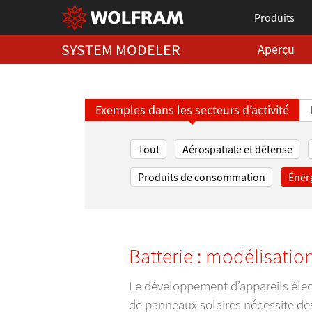
Produits
SYSTEM MODELER
Aperçu
Exemples dans les secteurs d’activité
Tout
Aérospatiale et défense
Produits de consommation
Éner
Batterie : modélisatio
Le développement d’appareils élect
de panneaux solaires nécessite de