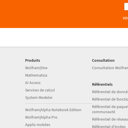
VO
Produits
Consultation
Wolfram|One
Consultation Wolfra
Mathematica
AI Access
Référentiels
Services de calcul
Référentiel de donné
System Modeler
Référentiel de foncti
Référentiel de paquet
Wolfram|Alpha Notebook Edition
communauté
Wolfram|Alpha Pro
Référentiel de résea
Applis mobiles
Référentiel d'invites