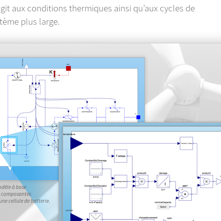
git aux conditions thermiques ainsi qu’aux cycles de
tème plus large.
dèle à base
 composantes
une cellule de batterie.