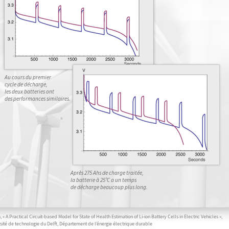
Au cours du premier
cycle de décharge,
les deux batteries ont
des performances similaires.
Après 275 Ahs de charge traitée,
la batterie à 25°C a un temps
de décharge beaucoup plus long.
, « A Practical Circuit-based Model for State of Health Estimation of Li-ion Battery Cells in Electric Vehicles »,
sité de technologie du Delft, Département de l’énergie électrique durable