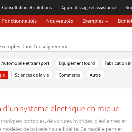
Consultation et solutions
Apprentissage
et assistance
Soc
Fonctionnalités
Nouveautés
Exemples
Bibli
Ressource
Exemples dans l’enseignement
Automobile et transport
Équipement lourd
Fabrication in
gie
Sciences de la vie
Commerce
Autre
n d’un système électrique chimique
roniques portables, de voitures hybrides, d’éoliennes et
s modèles de batterie haute fidélité. Ce modèle permet