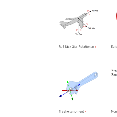
Roll-Nick-Gier-Rotationen
Eule
Tr
ä
gheitsmoment
Mom