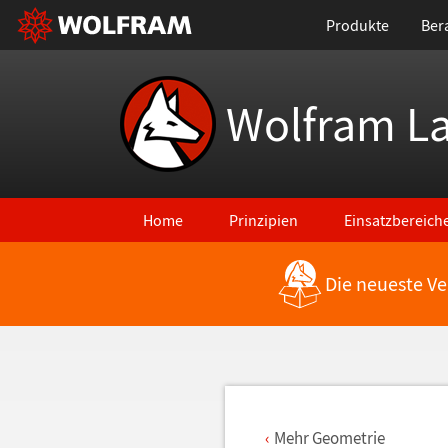
Produkte
Ber
Wolfram L
Home
Prinzipien
Einsatzbereich
Die neueste Ve
Zurück zu den neuesten Features
Mehr Geometrie