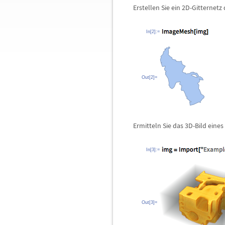
Erstellen Sie ein 2D-Gitternetz 
In[2]:=
Out[2]=
Ermitteln Sie das 3D-Bild eines
In[3]:=
Out[3]=