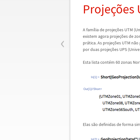
Proje
ç
õ
es
A fam
í
lia de proje
ç
õ
es UTM (Un
‹
existem agora proje
ç
õ
es de zo
pr
á
tica. As proje
ç
õ
es UTM n
ã
o 
por duas proje
ç
õ
es UPS (Unive
Esta lista cont
é
m 60 zonas Nort
In[1]:=
Out[1]//Short=
Elas s
ã
o definidas de forma si
In[2]:=