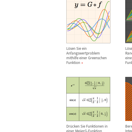
L
ö
sen Sie ein
L
ö
s
Anfangswertproblem
Ran
mithilfe einer Greenschen
ein
Funktion
Fun
Dr
ü
cken Sie Funktionen in
Bere
einer MeijerG-Funktion
Inte