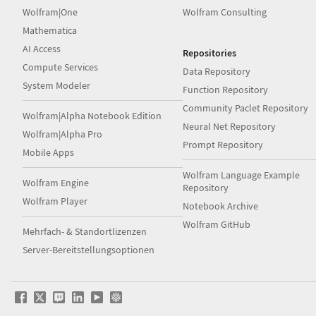
Wolfram|One
Wolfram Consulting
Mathematica
AI Access
Repositories
Compute Services
Data Repository
System Modeler
Function Repository
Community Paclet Repository
Wolfram|Alpha Notebook Edition
Neural Net Repository
Wolfram|Alpha Pro
Prompt Repository
Mobile Apps
Wolfram Language Example
Wolfram Engine
Repository
Wolfram Player
Notebook Archive
Wolfram GitHub
Mehrfach- & Standortlizenzen
Server-Bereitstellungsoptionen