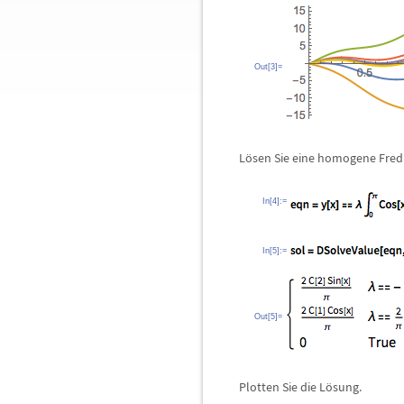
Out[3]=
L
ö
sen Sie eine homogene Fred
In[4]:=
In[5]:=
Out[5]=
Plotten Sie die L
ö
sung.