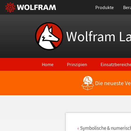
Produkte
Ber
Wolfram L
Home
Prinzipien
Einsatzbereich
Die neueste Ve
Zurück zu den neuesten Features
Symbolische & numerisch