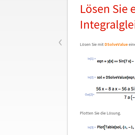
L
ö
sen Sie 
Integralgl
‹
L
ö
sen Sie mit
DSolveValue
ein
In[1]:=
In[2]:=
Out[2]=
Plotten Sie die L
ö
sung.
In[3]:=