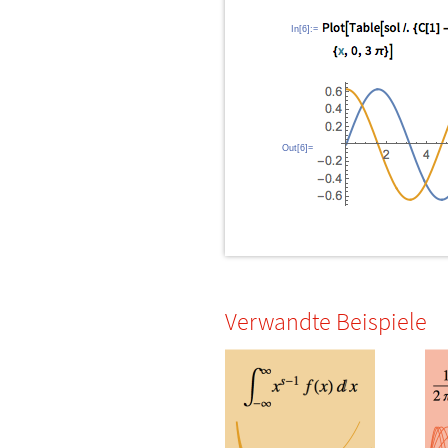
In[6]:=
Out[6]=
Verwandte Beispiele