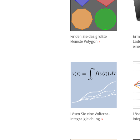
Finden Sie das gr
ö
ß
te
Ermi
kleinste Polygon
Lad
eine
L
ö
sen Sie eine Volterra-
L
ö
s
Integralgleichung
Inte