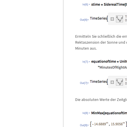
In[6]:=
Out[6]=
Ermitteln Sie schlie
ß
lich die e
Rektaszension der Sonne und de
Minuten aus.
In[7]:=
Out[7]=
Die absoluten Werte der Zeitg
In[8]:=
Out[8]=