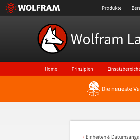
Produkte
Ber
Wolfram L
Home
Prinzipien
Einsatzbereich
Die neueste Ve
Zurück zu den neuesten Features
Einheiten & Datumsang