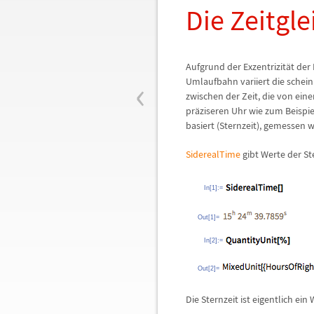
Die Zeitgl
Aufgrund der Exzentrizit
ä
t der
‹
Umlaufbahn variiert die schei
zwischen der Zeit, die von ein
pr
ä
ziseren Uhr wie zum Beispie
basiert (Sternzeit), gemessen w
SiderealTime
gibt Werte der St
In[1]:=
Out[1]=
In[2]:=
Out[2]=
Die Sternzeit ist eigentlich e