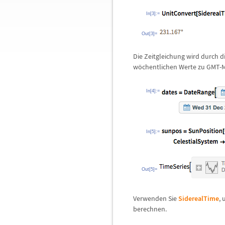
In[3]:=
Out[3]=
Die Zeitgleichung wird durch
w
ö
chentlichen Werte zu GMT-Mi
In[4]:=
In[5]:=
Out[5]=
Verwenden Sie
SiderealTime
,
berechnen.