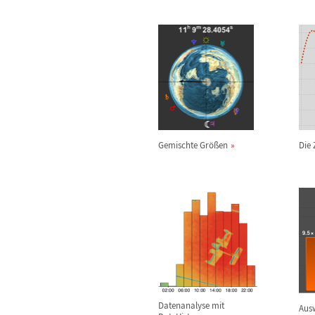
Gemischte Gr
ö
ß
en
Die 
Datenanalyse mit
Aus