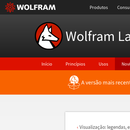
Produtos
Consul
Wolfram L
Início
Princípios
Usos
Nov
A versão mais recen
Voltar para Últimas Novidades
Visualiza
ç
ã
o: legendas, e