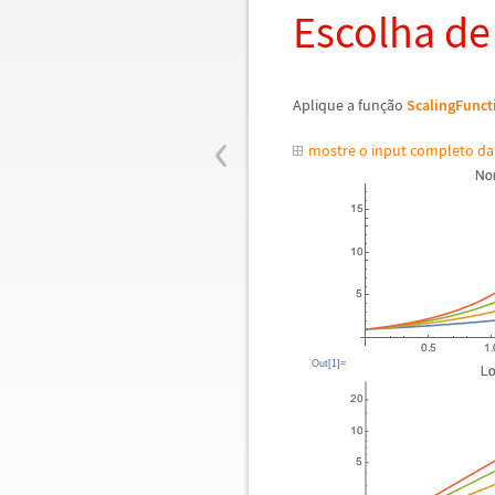
Escolha de
Aplique a fun
ç
ã
o
ScalingFunct
‹
mostre o input completo d
Out[1]=