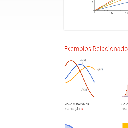
Exemplos Relacionado
Novo sistema de
Col
marca
ç
ã
o
rela