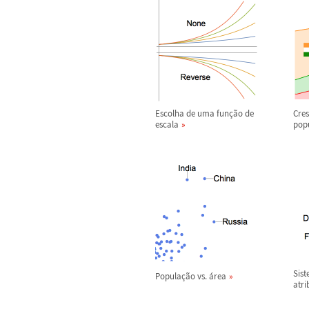
Escolha de uma fun
ç
ã
o de
Cre
escala
pop
Sis
Popula
ç
ã
o vs.
á
rea
atri