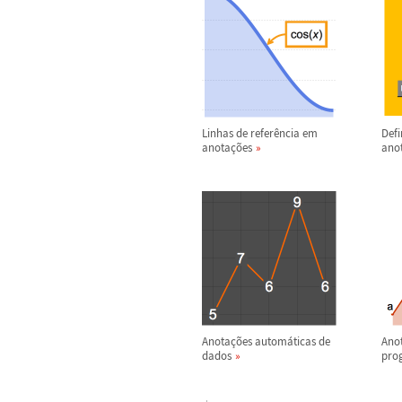
Linhas de refer
ê
ncia em
Defi
anota
ç
õ
es
ano
Anota
ç
õ
es autom
á
ticas de
Ano
dados
pro