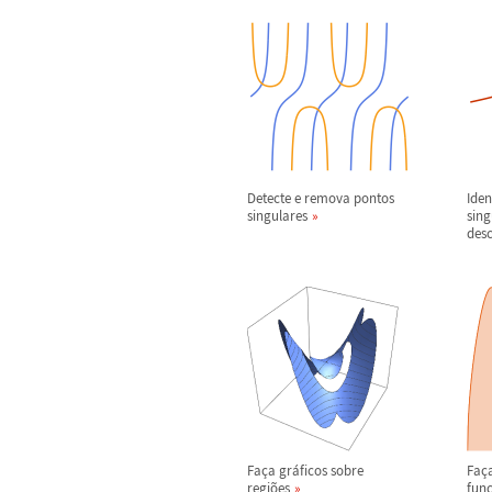
Detecte e remova pontos
Iden
singulares
sing
des
Fa
ç
a gr
á
ficos sobre
Fa
ç
regi
õ
es
fun