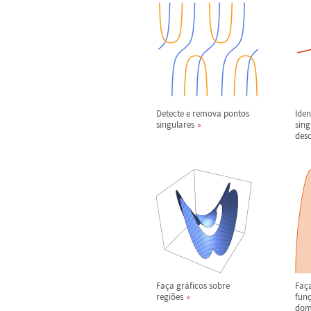
Detecte e remova pontos
Iden
singulares
sing
des
Fa
ç
a gr
á
ficos sobre
Fa
ç
regi
õ
es
fun
do