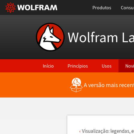
Produtos
Consul
Wolfram L
Início
Princípios
Usos
Nov
A versão mais recen
Voltar para Últimas Novidades
Visualiza
ç
ã
o: legendas, e