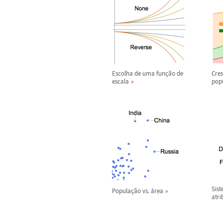
Escolha de uma fun
ç
ã
o de
Cre
escala
pop
Sis
Popula
ç
ã
o vs.
á
rea
atri