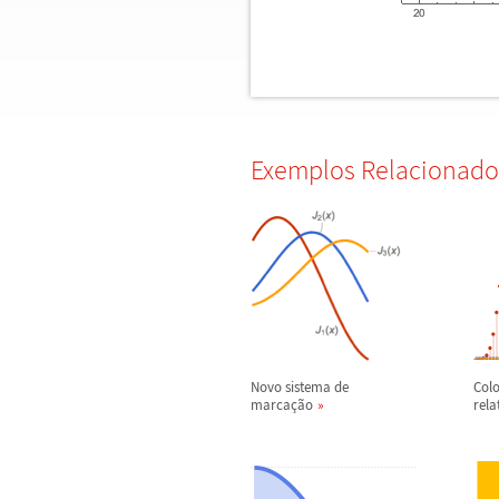
Exemplos Relacionado
Novo sistema de
Col
marca
ç
ã
o
rela