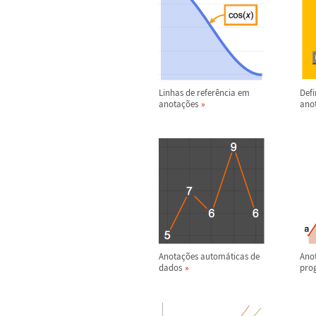
Linhas de refer
ê
ncia em
Defi
anota
ç
õ
es
ano
Anota
ç
õ
es autom
á
ticas de
Ano
dados
pro