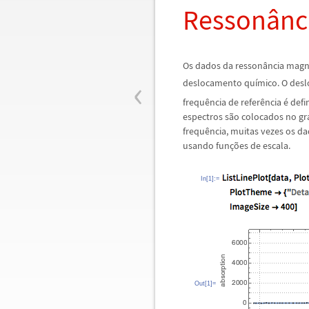
Resson
â
nc
Os dados da resson
â
ncia mag
‹
deslocamento qu
í
mico. O des
frequ
ê
ncia de refer
ê
ncia
é
defi
espectros s
ã
o colocados no gr
frequ
ê
ncia, muitas vezes os d
usando fun
ç
õ
es de escala.
In[1]:=
Out[1]=