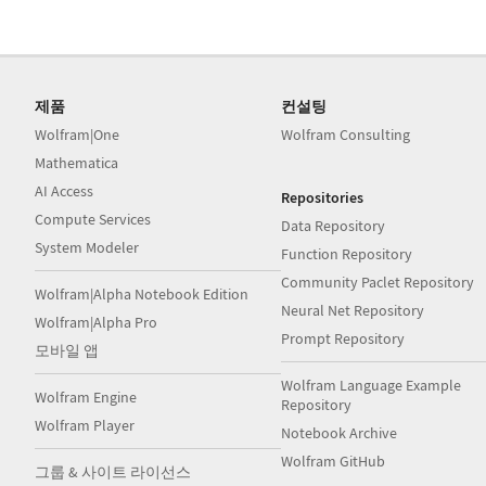
제품
컨설팅
Wolfram|One
Wolfram Consulting
Mathematica
AI Access
Repositories
Compute Services
Data Repository
System Modeler
Function Repository
Community Paclet Repository
Wolfram|Alpha Notebook Edition
Neural Net Repository
Wolfram|Alpha Pro
Prompt Repository
모바일 앱
Wolfram Language Example
Wolfram Engine
Repository
Wolfram Player
Notebook Archive
Wolfram GitHub
그룹 & 사이트 라이선스