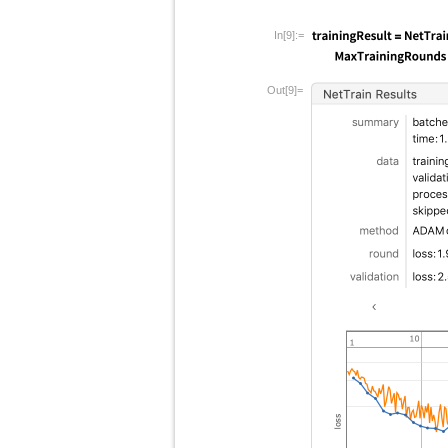
In[9]:=
Out[9]=