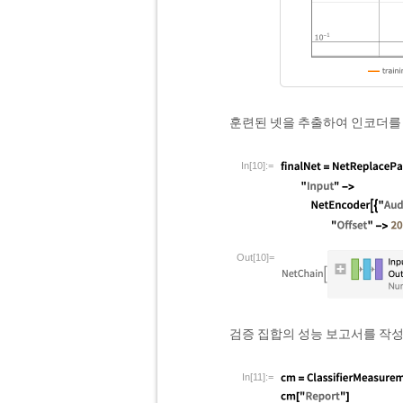
훈련된 넷을 추출하여 인코더를
In[10]:=
Out[10]=
검증 집합의 성능 보고서를 작
In[11]:=