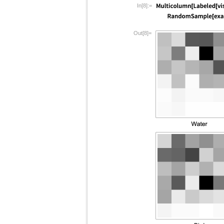
In[8]:=
Out[8]=