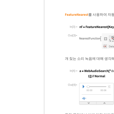
FeatureNearest
를 사용하여 자
In[3]:=
Out[3]=
개 짖는 소리 녹음에 대해 생각해
In[4]:=
Out[4]=