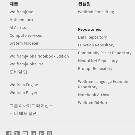
제품
컨설팅
Wolfram|One
Wolfram Consulting
Mathematica
AI Access
Repositories
Compute Services
Data Repository
System Modeler
Function Repository
Community Paclet Repository
Wolfram|Alpha Notebook Edition
Neural Net Repository
Wolfram|Alpha Pro
Prompt Repository
모바일 앱
Wolfram Language Example
Wolfram Engine
Repository
Wolfram Player
Notebook Archive
Wolfram GitHub
그룹 & 사이트 라이선스
서버 배포 옵션