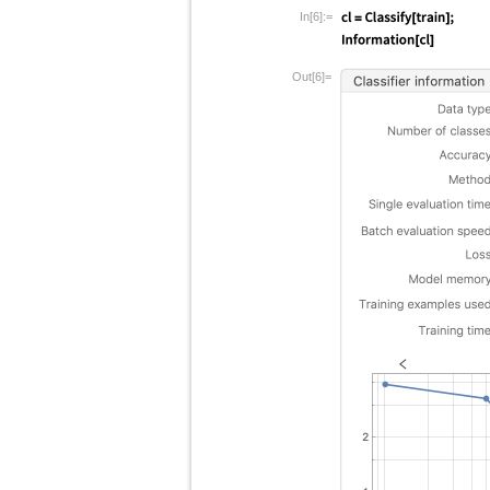
In[6]:=
Out[6]=