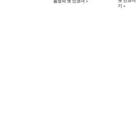
넷 인코더
음성의 넷 인코더
기